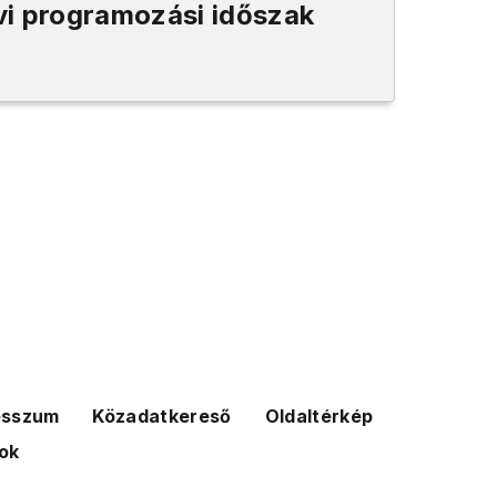
i programozási időszak
esszum
Közadatkereső
Oldaltérkép
ok