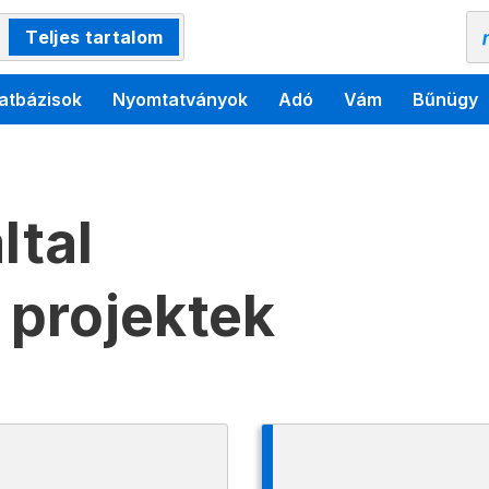
Teljes tartalom
atbázisok
Nyomtatványok
Adó
Vám
Bűnügy
ltal
 projektek