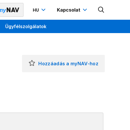
Kapcsolat
HU
Ügyfélszolgálatok
Hozzáadás a myNAV-hoz