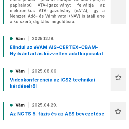
papíralapú ATA-igazolványt felváltja az
elektronikus ATA-igazolvány (eATA), így a
Nemzeti Adó- és Vámhivatal (NAV) is átáll erre
a korszerű, digitális megoldásra.
Vám
2025.12.19.
Elindul az eVÁM AIS–CERTEX–CBAM-
Nyilvántartás közvetlen adatkapcsolat
Vám
2025.08.06.
Videokonferencia az ICS2 technikai
kérdéseiről
Vám
2025.04.29.
Az NCTS 5. fázis és az AES bevezetése