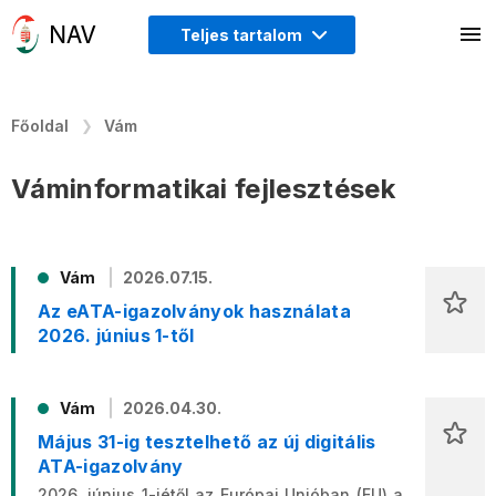
Teljes tartalom
Főoldal
Vám
Váminformatikai fejlesztések
Vám
2026.07.15.
Az eATA-igazolványok használata
2026. június 1-től
Vám
2026.04.30.
Május 31-ig tesztelhető az új digitális
ATA-igazolvány
2026. június 1-jétől az Európai Unióban (EU) a