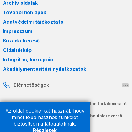
Archív oldalak
További honlapok
Adatvédelmi tájékoztató
Impresszum
Közadatkereső
Oldaltérkép
Integritás, korrupció
Akadálymentesítési nyilatkozatok
Elérhetőségek
A honlapon szereplő információk változatlan tartalommal és
formában szabadon terjeszthetők.
Az oldal cookie-kat használ, hogy
2026 © A Nemzeti Adó- és Vámhivatal weboldalai szerzői
minél több hasznos funkciót
jogvédelem alatt állnak.
biztosítson a látogatóknak.
Részletek