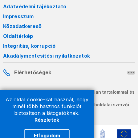
Adatvédelmi tájékoztató
Impresszum
Közadatkereső
Oldaltérkép
Integritás, korrupció
Akadálymentesítési nyilatkozatok
Elérhetőségek
A honlapon szereplő információk változatlan tartalommal és
formában szabadon terjeszthetők.
Az oldal cookie-kat használ, hogy
2026 © A Nemzeti Adó- és Vámhivatal weboldalai szerzői
minél több hasznos funkciót
jogvédelem alatt állnak.
biztosítson a látogatóknak.
Részletek
Elfogadom