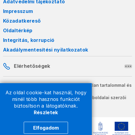
Adatvédelmi tájékoztató
Impresszum
Közadatkereső
Oldaltérkép
Integritás, korrupció
Akadálymentesítési nyilatkozatok
Elérhetőségek
A honlapon szereplő információk változatlan tartalommal és
formában szabadon terjeszthetők.
Az oldal cookie-kat használ, hogy
2026 © A Nemzeti Adó- és Vámhivatal weboldalai szerzői
minél több hasznos funkciót
jogvédelem alatt állnak.
biztosítson a látogatóknak.
Részletek
Elfogadom