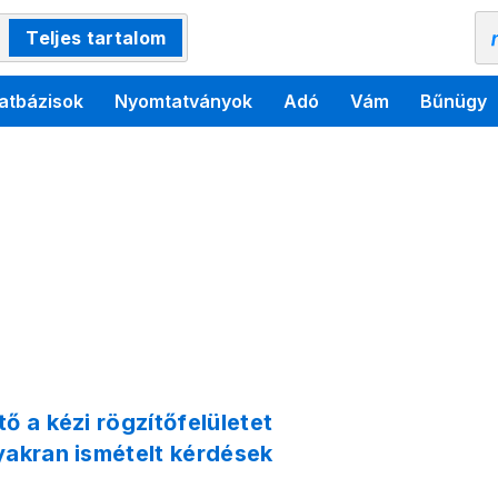
Teljes tartalom
atbázisok
Nyomtatványok
Adó
Vám
Bűnügy
ő a kézi rögzítőfelületet
yakran ismételt kérdések