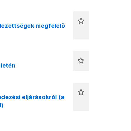
lezettségek megfelelő
ületén
dezési eljárásokról (a
l)