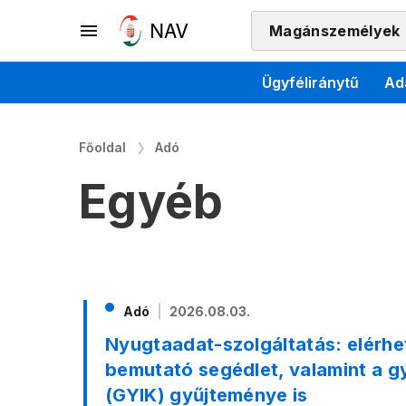
Magánszemélyek
Ügyféliránytű
Ad
Főoldal
Adó
Egyéb
Adó
2026.08.03.
Nyugtaadat-szolgáltatás: elérhet
bemutató segédlet, valamint a g
(GYIK) gyűjteménye is