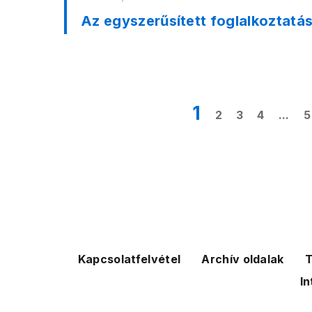
Az egyszerűsített foglalkoztatá
1
2
3
4
...
5
Kapcsolatfelvétel
Archív oldalak
T
In