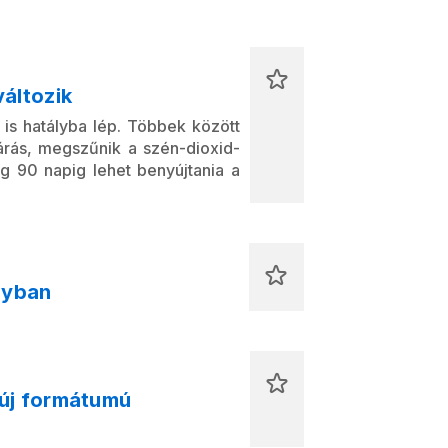
áltozik
 is hatályba lép. Többek között
rás, megszűnik a szén-dioxid-
g 90 napig lehet benyújtania a
nyban
új formátumú