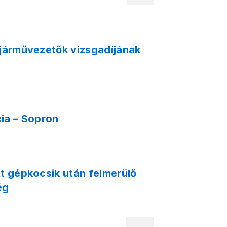
 járművezetők vizsgadíjának
ia – Sopron
t gépkocsik után felmerülő
ég