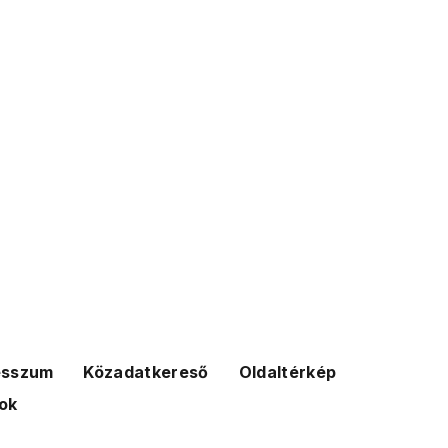
esszum
Közadatkereső
Oldaltérkép
ok