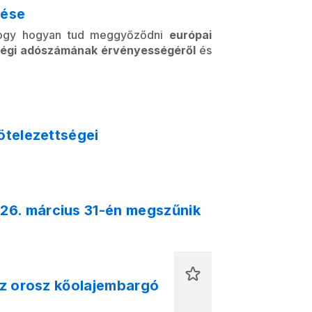
tése
 hogy hogyan tud meggyőződni
európai
sségi adószámának érvényességéről
és
ötelezettségei
26. március 31-én megszűnik
 az orosz kőolajembargó