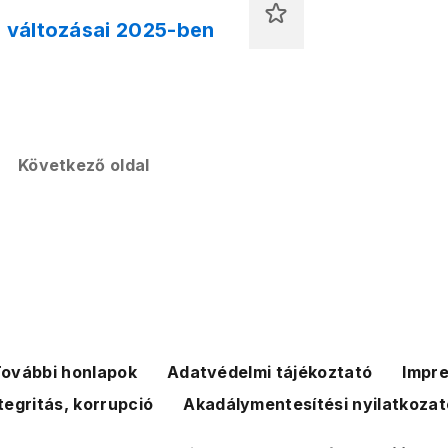
s változásai 2025-ben
Következő oldal
ovábbi honlapok
Adatvédelmi tájékoztató
Impr
tegritás, korrupció
Akadálymentesítési nyilatkozat