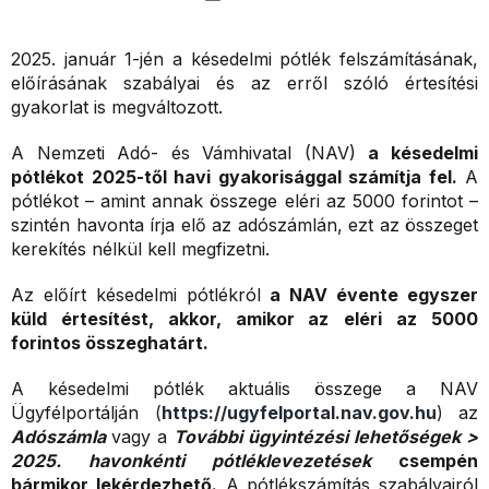
2025. január 1-jén a késedelmi pótlék felszámításának,
előírásának szabályai és az erről szóló értesítési
gyakorlat is megváltozott.
A Nemzeti Adó- és Vámhivatal (NAV)
a késedelmi
pótlékot 2025-től havi gyakorisággal számítja fel.
A
pótlékot – amint annak összege eléri az 5000 forintot –
szintén havonta írja elő az adószámlán, ezt az összeget
kerekítés nélkül kell megfizetni.
Az előírt késedelmi pótlékról
a NAV évente egyszer
küld értesítést, akkor, amikor az
eléri az 5000
forintos összeghatárt.
A késedelmi pótlék aktuális összege a NAV
Ügyfélportálján
(
https://ugyfelportal.nav.gov.hu
)
az
Adószámla
vagy a
További ügyintézési lehetőségek >
2025. havonkénti pótléklevezetések
csempén
bármikor lekérdezhető.
A pótlékszámítás szabályairól