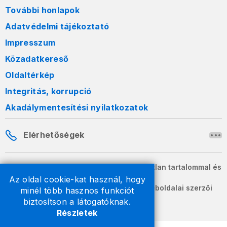
További honlapok
Adatvédelmi tájékoztató
Impresszum
Közadatkereső
Oldaltérkép
Integritás, korrupció
Akadálymentesítési nyilatkozatok
Elérhetőségek
A honlapon szereplő információk változatlan tartalommal és
formában szabadon terjeszthetők.
Az oldal cookie-kat használ, hogy
2026 © A Nemzeti Adó- és Vámhivatal weboldalai szerzői
minél több hasznos funkciót
jogvédelem alatt állnak.
biztosítson a látogatóknak.
Részletek