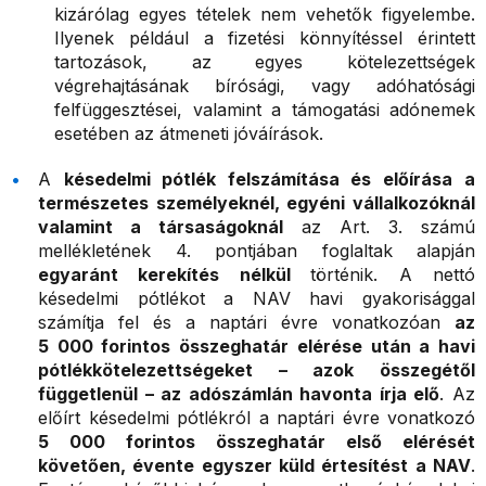
kizárólag egyes tételek nem vehetők figyelembe.
Ilyenek például a fizetési könnyítéssel érintett
tartozások, az egyes kötelezettségek
végrehajtásának bírósági, vagy adóhatósági
felfüggesztései, valamint a támogatási adónemek
esetében az átmeneti jóváírások.
A
késedelmi pótlék felszámítása és előírása
a
természetes személyeknél, egyéni vállalkozóknál
valamint a társaságoknál
az Art. 3. számú
mellékletének 4. pontjában foglaltak alapján
egyaránt kerekítés nélkül
történik. A nettó
késedelmi pótlékot a NAV havi gyakorisággal
számítja fel és a naptári évre vonatkozóan
az
5 000 forintos összeghatár elérése után a havi
pótlékkötelezettségeket – azok összegétől
függetlenül – az adószámlán havonta írja elő
. Az
előírt késedelmi pótlékról a naptári évre vonatkozó
5 000 forintos összeghatár első elérését
követően, évente egyszer küld értesítést a NAV
.