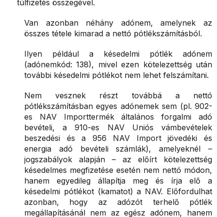
túlfizetés összegével.
Van azonban néhány adónem, amelynek az
összes tétele kimarad a nettó pótlékszámításból.
Ilyen például a késedelmi pótlék adónem
(adónemkód: 138), mivel ezen kötelezettség után
további késedelmi pótlékot nem lehet felszámítani.
Nem vesznek részt továbbá a nettó
pótlékszámításban egyes adónemek sem (pl. 902-
es NAV Importtermék általános forgalmi adó
bevételi, a 910-es NAV Uniós vámbevételek
beszedési és a 956 NAV Import jövedéki és
energia adó bevételi számlák), amelyeknél –
jogszabályok alapján – az előírt kötelezettség
késedelmes megfizetése esetén nem nettó módon,
hanem egyedileg állapítja meg és írja elő a
késedelmi pótlékot (kamatot) a NAV. Előfordulhat
azonban, hogy az adózót terhelő pótlék
megállapításánál nem az egész adónem, hanem