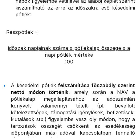
napok figyelembe vételével az alábbi képlet szerint
kiszámítható az erre az időszakra eső késedelmi
pótlék:
Részpótlék =
időszak napjainak száma x pótlékalap összege x a
napi pótlék mértéke
100
A késedelmi pótlék
felszámítása főszabály szerint
nettó módon történik
, amely során a NAV a
pótlékalap megállapításához az adószámlán
könyvelt valamennyi tételt (pl.: bevallott
kötelezettségek, támogatási igénylések, befizetések,
kiutalások stb.) figyelembe veszi oly módon, hogy a
tartozások összegét csökkenti az esedékesség
időpontjában más adóval kapcsolatban fennálló