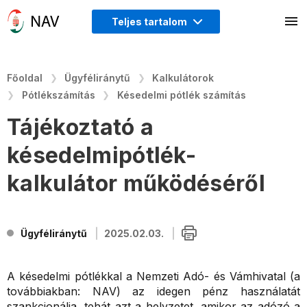
Teljes tartalom
Főoldal
Ügyféliránytű
Kalkulátorok
Pótlékszámítás
Késedelmi pótlék számítás
Tájékoztató a
késedelmipótlék-
kalkulátor működéséről
Ügyféliránytű
2025.02.03.
A késedelmi pótlékkal a Nemzeti Adó- és Vámhivatal (a
továbbiakban: NAV) az idegen pénz használatát
szankcionálja, tehát azt a helyzetet, amikor az adózó a