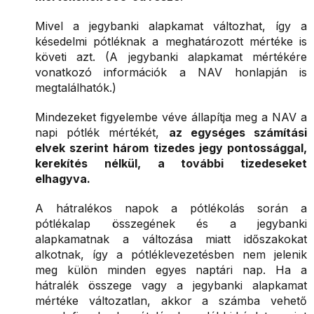
Mivel a jegybanki alapkamat változhat, így a
késedelmi pótléknak a meghatározott mértéke is
követi azt. (A jegybanki alapkamat mértékére
vonatkozó információk a NAV honlapján is
megtalálhatók.)
Mindezeket figyelembe véve állapítja meg a NAV a
napi pótlék mértékét,
az egységes számítási
elvek szerint három tizedes jegy pontossággal,
kerekítés nélkül, a további tizedeseket
elhagyva.
A hátralékos napok a pótlékolás során a
pótlékalap összegének és a jegybanki
alapkamatnak a változása miatt időszakokat
alkotnak, így a pótléklevezetésben nem jelenik
meg külön minden egyes naptári nap. Ha a
hátralék összege vagy a jegybanki alapkamat
mértéke változatlan, akkor a számba vehető