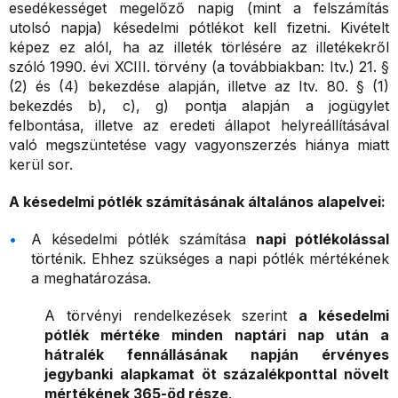
esedékességet megelőző napig (mint a felszámítás
utolsó napja) késedelmi pótlékot kell fizetni. Kivételt
képez ez alól, ha az illeték törlésére az illetékekről
szóló 1990. évi XCIII. törvény (a továbbiakban: Itv.) 21. §
(2) és (4) bekezdése alapján, illetve az Itv. 80. § (1)
bekezdés b), c), g) pontja alapján a jogügylet
felbontása, illetve az eredeti állapot helyreállításával
való megszüntetése vagy vagyonszerzés hiánya miatt
kerül sor.
A késedelmi pótlék számításának általános alapelvei:
A késedelmi pótlék számítása
napi pótlékolással
történik. Ehhez szükséges a napi pótlék mértékének
a meghatározása.
A törvényi rendelkezések szerint
a késedelmi
pótlék mértéke minden naptári nap után a
hátralék fennállásának napján érvényes
jegybanki alapkamat öt százalékponttal növelt
mértékének 365-öd része
.