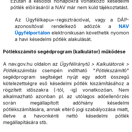
Ezután a későbbi hónapokra vonatkozó késedelmi
pótlék előírásáról a NAV már nem küld tájékoztatást.
Az Ügyfélkapu+-regisztrációval, vagy a DÁP-
azonosítóval rendelkező adózók a
NAV
Ügyfélportálon
elektronikusan követhetik nyomon
a havi késedelmi pótlék alakulását.
Pótlékszámító segédprogram (kalkulátor) működése
A nav.gov.hu oldalon az
Ügyféliránytű > Kalkulátorok >
Pótlékszámítás
csempén indítható "
Pótlékszámít
ó"
segédprogram segítséget nyújt egy adott összegű
kötelezettségre eső késedelmi pótlék kiszámításához a
rögzített időszakra (-tól, -ig) vonatkozóan. Nem
alkalmazható azonban pl. az utólagos adóellenőrzés
során megállapított adóhiány késedelmi
pótlékszámítására, annak eltérő jogi szabályozása miatt,
illetve a havonkénti nettó késedelmi pótlék
megállapítására stb.