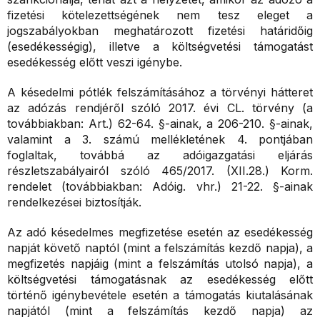
fizetési kötelezettségének nem tesz eleget a
jogszabályokban meghatározott fizetési határidőig
(esedékességig), illetve a költségvetési támogatást
esedékesség előtt veszi igénybe.
A késedelmi pótlék felszámításához a törvényi hátteret
az adózás rendjéről szóló 2017. évi CL. törvény (a
továbbiakban: Art.) 62-64. §-ainak, a 206-210. §-ainak,
valamint a 3. számú mellékletének 4. pontjában
foglaltak, továbbá az adóigazgatási eljárás
részletszabályairól szóló 465/2017. (XII.28.) Korm.
rendelet (továbbiakban: Adóig. vhr.) 21-22. §-ainak
rendelkezései biztosítják.
Az adó késedelmes megfizetése esetén az esedékesség
napját követő naptól (mint a felszámítás kezdő napja), a
megfizetés napjáig (mint a felszámítás utolsó napja), a
költségvetési támogatásnak az esedékesség előtt
történő igénybevétele esetén a támogatás kiutalásának
napjától (mint a felszámítás kezdő napja) az