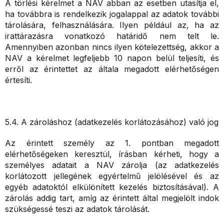
A törlési kérelmet a NAV abban az esetben utasítja el,
ha továbbra is rendelkezik jogalappal az adatok további
tárolására, felhasználására. Ilyen például az, ha az
irattárazásra vonatkozó határidő nem telt le.
Amennyiben azonban nincs ilyen kötelezettség, akkor a
NAV a kérelmet legfeljebb 10 napon belül teljesíti, és
erről az érintettet az általa megadott elérhetőségen
értesíti.
5.4. A zároláshoz (adatkezelés korlátozásához) való jog
Az érintett személy az 1. pontban megadott
elérhetőségeken keresztül, írásban kérheti, hogy a
személyes adatait a NAV zárolja (az adatkezelés
korlátozott jellegének egyértelmű jelölésével és az
egyéb adatoktól elkülönített kezelés biztosításával). A
zárolás addig tart, amíg az érintett által megjelölt indok
szükségessé teszi az adatok tárolását.