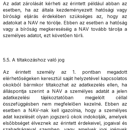
Az adat zárolását kérheti az érintett például abban az
esetben, ha az általa kezdeményezett hatósági vagy
bírósági eljárás érdekében szükséges az, hogy az
adatokat a NAV ne törölje. Ebben az esetben a hatóság
vagy a bíróság megkereséséig a NAV tovább tárolja a
személyes adatot, ezt követően törli.
5.5. A tiltakozáshoz való jog
Az érintett személy az 1. pontban megadott
elérhetőségeken keresztül saját helyzetével kapcsolatos
okokból bármikor tiltakozhat az adatkezelés ellen, ha
álláspontja szerint a NAV a személyes adatát a jelen
adatkezelési tájékoztatóban megjelölt céllal
összefüggésben nem megfelelően kezelné. Ebben az
esetben a NAV-nak kell igazolnia, hogy a személyes
adat kezelését olyan jogszerű okok indokolják, amelyek
elsőbbséget élveznek az érintett érdekeivel, jogaival és
szabadságaival szemben, vagy amelyek jogi igények