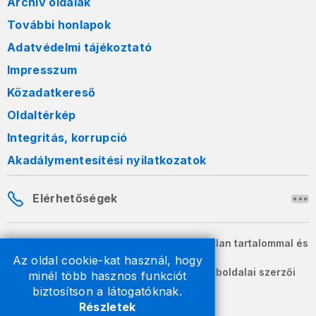
Archív oldalak
További honlapok
Adatvédelmi tájékoztató
Impresszum
Közadatkereső
Oldaltérkép
Integritás, korrupció
Akadálymentesítési nyilatkozatok
Elérhetőségek
A honlapon szereplő információk változatlan tartalommal és
formában szabadon terjeszthetők.
Az oldal cookie-kat használ, hogy
2026 © A Nemzeti Adó- és Vámhivatal weboldalai szerzői
minél több hasznos funkciót
jogvédelem alatt állnak.
biztosítson a látogatóknak.
Részletek