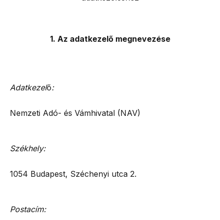
1. Az adatkezel
ő
megnevezése
Adatkezel
ő
:
Nemzeti Adó- és Vámhivatal (NAV)
Székhely:
1054 Budapest, Széchenyi utca 2.
Postacím: