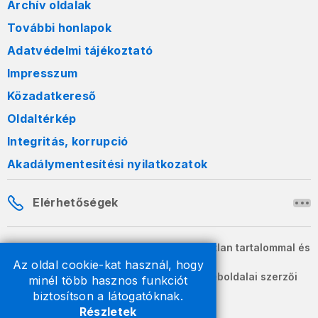
Archív oldalak
További honlapok
Adatvédelmi tájékoztató
Impresszum
Közadatkereső
Oldaltérkép
Integritás, korrupció
Akadálymentesítési nyilatkozatok
Elérhetőségek
A honlapon szereplő információk változatlan tartalommal és
formában szabadon terjeszthetők.
Az oldal cookie-kat használ, hogy
2026 © A Nemzeti Adó- és Vámhivatal weboldalai szerzői
minél több hasznos funkciót
jogvédelem alatt állnak.
biztosítson a látogatóknak.
Részletek