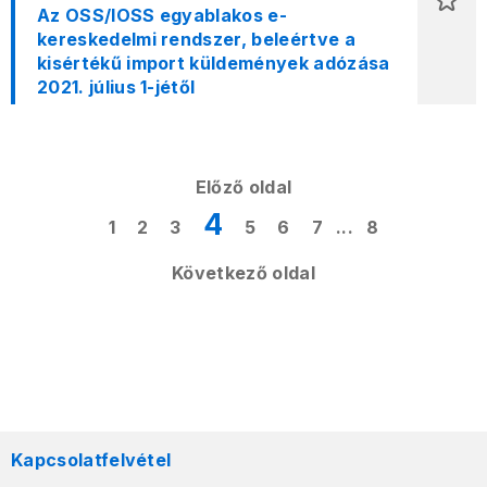
Az OSS/IOSS egyablakos e-
kereskedelmi rendszer, beleértve a
kisértékű import küldemények adózása
2021. július 1-jétől
Előző oldal
4
1
2
3
5
6
7
...
8
Következő oldal
Kapcsolatfelvétel