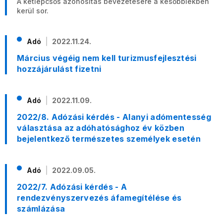
A kétlépcsős azonosítás bevezetésére a későbbiekben
kerül sor.
Adó
2022.11.24.
Március végéig nem kell turizmusfejlesztési
hozzájárulást fizetni
Adó
2022.11.09.
2022/8. Adózási kérdés - Alanyi adómentesség
választása az adóhatósághoz év közben
bejelentkező természetes személyek esetén
Adó
2022.09.05.
2022/7. Adózási kérdés - A
rendezvényszervezés áfamegítélése és
számlázása