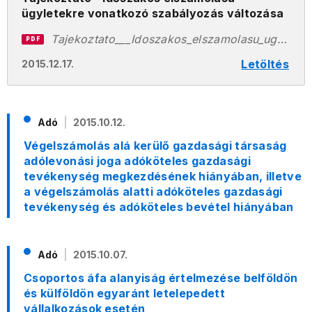
ügyletekre vonatkozó szabályozás változása
Tajekoztato___Idoszakos_elszamolasu_ugyletekre_vonatkozo_szabalyozas_valtozasa.pdf
PDF
Letöltés
2015.12.17.
Adó
2015.10.12.
Végelszámolás alá kerülő gazdasági társaság
adólevonási joga adóköteles gazdasági
tevékenység megkezdésének hiányában, illetve
a végelszámolás alatti adóköteles gazdasági
tevékenység és adóköteles bevétel hiányában
Adó
2015.10.07.
Csoportos áfa alanyiság értelmezése belföldön
és külföldön egyaránt letelepedett
vállalkozások esetén