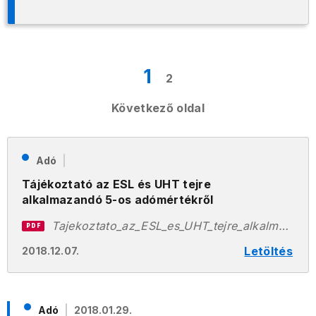
1
2
Következő oldal
Adó
Tájékoztató az ESL és UHT tejre
alkalmazandó 5-os adómértékről
Tajekoztato_az_ESL_es_UHT_tejre_alkalmazando_5_os_adomertekr_l.pdf
PDF
Letöltés
2018.12.07.
Adó
2018.01.29.