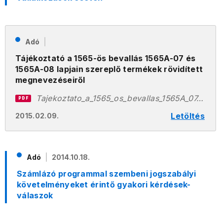
Adó
Tájékoztató a 1565-ös bevallás 1565A-07 és
1565A-08 lapjain szereplő termékek rövidített
megnevezéseiről
Tajekoztato_a_1565_os_bevallas_1565A_07_es_1565A_08_lapjain_szereplo_termekek_roviditett_megnevezeseirol.pdf
PDF
Letöltés
2015.02.09.
Adó
2014.10.18.
Számlázó programmal szembeni jogszabályi
követelményeket érintő gyakori kérdések-
válaszok