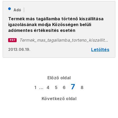
Adó
Termék más tagállamba történő kiszállítása
igazolásának módja Közösségen belüli
adómentes értékesítés esetén
Termek_mas_tagallamba_torteno_kiszallitasa_igazolasanak_modja_2013.06.19.pdf
PDF
Letöltés
2013.06.19.
Előző oldal
7
1
...
4
5
6
8
Következő oldal