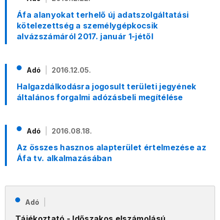
Áfa alanyokat terhelő új adatszolgáltatási
kötelezettség a személygépkocsik
alvázszámáról 2017. január 1-jétől
Adó
2016.12.05.
Halgazdálkodásra jogosult területi jegyének
általános forgalmi adózásbeli megítélése
Adó
2016.08.18.
Az összes hasznos alapterület értelmezése az
Áfa tv. alkalmazásában
Adó
Tájékoztató - Időszakos elszámolású