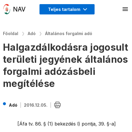
Teljes tartalom
Főoldal
Adó
Általános forgalmi adó
Halgazdálkodásra jogosult
területi jegyének általános
forgalmi adózásbeli
megítélése
Adó
2016.12.05.
[Áfa tv. 86. § (1) bekezdés l) pontja, 39. §-a]