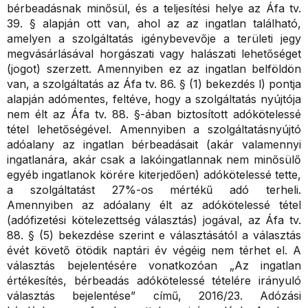
bérbeadásnak minősül, és a teljesítési helye az Áfa tv.
39. § alapján ott van, ahol az az ingatlan található,
amelyen a szolgáltatás igénybevevője a területi jegy
megvásárlásával horgászati vagy halászati lehetőséget
(jogot) szerzett. Amennyiben ez az ingatlan belföldön
van, a szolgáltatás az Áfa tv. 86. § (1) bekezdés l) pontja
alapján adómentes, feltéve, hogy a szolgáltatás nyújtója
nem élt az Áfa tv. 88. §-ában biztosított adókötelessé
tétel lehetőségével. Amennyiben a szolgáltatásnyújtó
adóalany az ingatlan bérbeadásait (akár valamennyi
ingatlanára, akár csak a lakóingatlannak nem minősülő
egyéb ingatlanok körére kiterjedően) adókötelessé tette,
a szolgáltatást 27%-os mértékű adó terheli.
Amennyiben az adóalany élt az adókötelessé tétel
(adófizetési kötelezettség választás) jogával, az Áfa tv.
88. § (5) bekezdése szerint e választásától a választás
évét követő ötödik naptári év végéig nem térhet el. A
választás bejelentésére vonatkozóan „Az ingatlan
értékesítés, bérbeadás adókötelessé tételére irányuló
választás bejelentése” című, 2016/23. Adózási