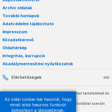
Archív oldalak
További honlapok
Adatvédelmi tájékoztató
Impresszum
Közadatkereső
Oldaltérkép
Integritás, korrupció
Akadálymentesítési nyilatkozatok
Elérhetőségek
A honlapon szereplő információk változatlan tartalommal és
formában szabadon terjeszthetők.
Az oldal cookie-kat használ, hogy
2026 © A Nemzeti Adó- és Vámhivatal weboldalai szerzői
minél több hasznos funkciót
jogvédelem alatt állnak.
biztosítson a látogatóknak.