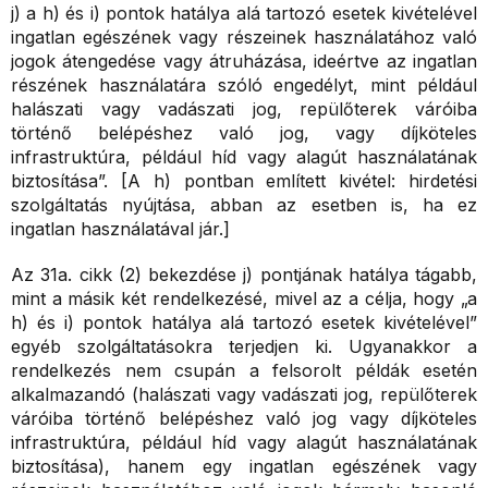
j) a h) és i) pontok hatálya alá tartozó esetek kivételével
ingatlan egészének vagy részeinek használatához való
jogok átengedése vagy átruházása, ideértve az ingatlan
részének használatára szóló engedélyt, mint például
halászati vagy vadászati jog, repülőterek váróiba
történő belépéshez való jog, vagy díjköteles
infrastruktúra, például híd vagy alagút használatának
biztosítása”. [A h) pontban említett kivétel: hirdetési
szolgáltatás nyújtása, abban az esetben is, ha ez
ingatlan használatával jár.]
Az 31a. cikk (2) bekezdése j) pontjának hatálya tágabb,
mint a másik két rendelkezésé, mivel az a célja, hogy „a
h) és i) pontok hatálya alá tartozó esetek kivételével”
egyéb szolgáltatásokra terjedjen ki. Ugyanakkor a
rendelkezés nem csupán a felsorolt példák esetén
alkalmazandó (halászati vagy vadászati jog, repülőterek
váróiba történő belépéshez való jog vagy díjköteles
infrastruktúra, például híd vagy alagút használatának
biztosítása), hanem egy ingatlan egészének vagy