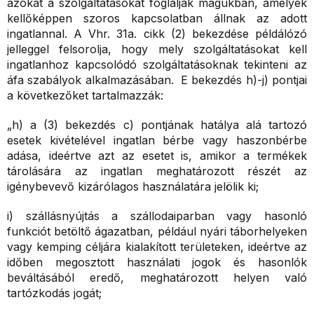
azokat a szolgáltatásokat foglalják magukban, amelyek
kellőképpen szoros kapcsolatban állnak az adott
ingatlannal. A Vhr. 31a. cikk (2) bekezdése példálózó
jelleggel felsorolja, hogy mely szolgáltatásokat kell
ingatlanhoz kapcsolódó szolgáltatásoknak tekinteni az
áfa szabályok alkalmazásában. E bekezdés h)-j) pontjai
a következőket tartalmazzák:
„h) a (3) bekezdés c) pontjának hatálya alá tartozó
esetek kivételével ingatlan bérbe vagy haszonbérbe
adása, ideértve azt az esetet is, amikor a termékek
tárolására az ingatlan meghatározott részét az
igénybevevő kizárólagos használatára jelölik ki;
i) szállásnyújtás a szállodaiparban vagy hasonló
funkciót betöltő ágazatban, például nyári táborhelyeken
vagy kemping céljára kialakított területeken, ideértve az
időben megosztott használati jogok és hasonlók
beváltásából eredő, meghatározott helyen való
tartózkodás jogát;