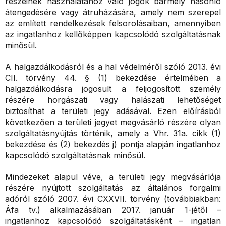
részeinek használatához való jogok bármely hasonló
átengedésére vagy átruházására, amely nem szerepel
az említett rendelkezések felsorolásaiban, amennyiben
az ingatlanhoz kellőképpen kapcsolódó szolgáltatásnak
minősül.
A halgazdálkodásról és a hal védelméről szóló 2013. évi
CII. törvény 44. § (1) bekezdése értelmében a
halgazdálkodásra jogosult a feljogosított személy
részére horgászati vagy halászati lehetőséget
biztosíthat a területi jegy adásával. Ezen előírásból
következően a területi jegyet megvásárló részére olyan
szolgáltatásnyújtás történik, amely a Vhr. 31a. cikk (1)
bekezdése és (2) bekezdés j) pontja alapján ingatlanhoz
kapcsolódó szolgáltatásnak minősül.
Mindezeket alapul véve, a területi jegy megvásárlója
részére nyújtott szolgáltatás az általános forgalmi
adóról szóló 2007. évi CXXVII. törvény (továbbiakban:
Áfa tv.) alkalmazásában 2017. január 1-jétől –
ingatlanhoz kapcsolódó szolgáltatásként – ingatlan