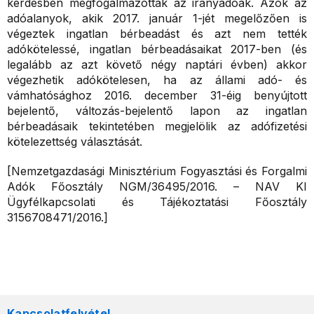
kérdésben megfogalmazottak az irányadóak. Azok az
adóalanyok, akik 2017. január 1-jét megelőzően is
végeztek ingatlan bérbeadást és azt nem tették
adókötelessé, ingatlan bérbeadásaikat 2017-ben (és
legalább az azt követő négy naptári évben) akkor
végezhetik adókötelesen, ha az állami adó- és
vámhatósághoz 2016. december 31-éig benyújtott
bejelentő, változás-bejelentő lapon az ingatlan
bérbeadásaik tekintetében megjelölik az adófizetési
kötelezettség választását.
[Nemzetgazdasági Minisztérium Fogyasztási és Forgalmi
Adók Főosztály NGM/36495/2016. – NAV KI
Ügyfélkapcsolati és Tájékoztatási Főosztály
3156708471/2016.]
Kapcsolatfelvétel