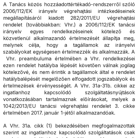
A Tanács közös hozzáadottértékadó-rendszerről szóló
2006/112/EK irányelv végrehajtási intézkedéseinek
megállapításáról kiadott 282/2011/EU végrehajtási
rendelet (továbbiakban: Vhr.) a 2006/112/EK tanácsi
irányelv egyes rendelkezéseinek kötelező és
közvetlenül alkalmazandó értelmezését állapítja meg,
melynek célja, hogy a tagállamok az irányelvi
szabályokat egységesen értelmezzék és alkalmazzák. A
Vhr. preambuluma értelmében a Vhr. rendelkezései
ezen rendelet hatályba lépését követően válnak jogilag
kötelezővé, és nem érintik a tagállamok által e rendelet
hatálybalépését megelőzően elfogadott jogszabályok és
értelmezések érvényességét. A Vhr. 31a-31b. cikkei az
ingatlanhoz kapcsolódó szolgáltatásnyújtások
vonatkozásában tartalmaznak előírásokat, melyek a
1042/2013/EU tanácsi végrehajtási rendelet 3. cikke
értelmében 2017. január 1-jétől alkalmazandóak.
A Vhr. 31a. cikk (1) bekezdésében megfogalmazottak
szerint az ingatlanhoz kapcsolódó szolgáltatások csak