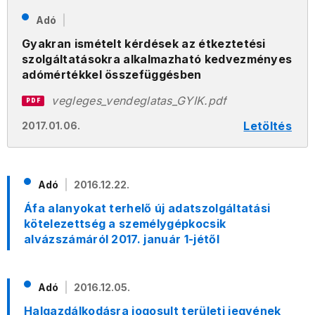
Adó
Gyakran ismételt kérdések az étkeztetési
szolgáltatásokra alkalmazható kedvezményes
adómértékkel összefüggésben
vegleges_vendeglatas_GYIK.pdf
PDF
Letöltés
2017.01.06.
Adó
2016.12.22.
Áfa alanyokat terhelő új adatszolgáltatási
kötelezettség a személygépkocsik
alvázszámáról 2017. január 1-jétől
Adó
2016.12.05.
Halgazdálkodásra jogosult területi jegyének