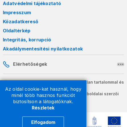
Adatvédelmi tájékoztató
Impresszum
Közadatkereső
Oldaltérkép
Integritás, korrupció
Akadálymentesítési nyilatkozatok
Elérhetőségek
A honlapon szereplő információk változatlan tartalommal és
formában szabadon terjeszthetők.
Az oldal cookie-kat használ, hogy
2026 © A Nemzeti Adó- és Vámhivatal weboldalai szerzői
minél több hasznos funkciót
jogvédelem alatt állnak.
biztosítson a látogatóknak.
Részletek
Elfogadom