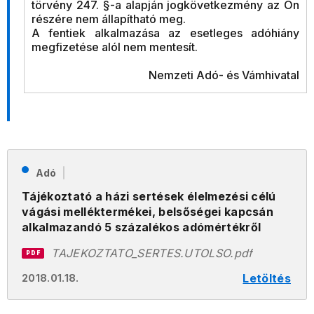
törvény 247. §-a alapján jogkövetkezmény az Ön
részére nem állapítható meg.
A fentiek alkalmazása az esetleges adóhiány
megfizetése alól nem mentesít.
Nemzeti Adó- és Vámhivatal
Adó
Tájékoztató a házi sertések élelmezési célú
vágási melléktermékei, belsőségei kapcsán
alkalmazandó 5 százalékos adómértékről
TAJEKOZTATO_SERTES.UTOLSO.pdf
PDF
Letöltés
2018.01.18.