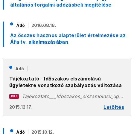
általános forgalmi adózásbeli megítélése
Adó
2016.08.18.
Az összes hasznos alapterület értelmezése az
Áfa tv. alkalmazásában
Adó
Tájékoztató - Időszakos elszámolású
ügyletekre vonatkozó szabályozás változása
Tajekoztato___Idoszakos_elszamolasu_ugyletekre_vonatkozo_szabalyozas_valtozasa.pdf
PDF
Letöltés
2015.12.17.
Adó
2015.10.12.