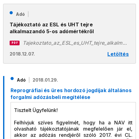
Adó
Tájékoztató az ESL és UHT tejre
alkalmazandó 5-os adómértékről
Tajekoztato_az_ESL_es_UHT_tejre_alkalmazando_5_os_adomertekr_l.pdf
PDF
Letöltés
2018.12.07.
Adó
2018.01.29.
Reprográfiai és üres hordozó jogdíjak általános
forgalmi adózásbeli megítélése
Tisztelt Ügyfelünk!
Felhívjuk szíves figyelmét, hogy ha a NAV itt
olvasható tájékoztatójának megfelelően jár el,
akkor az adózás rendjéről szóló 2017. évi CL.