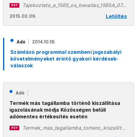
Tajekoztato_a_1565_os_bevallas_1565A_07_es_1565A_08_lapjain_szereplo_termekek_roviditett_megnevezeseirol.pdf
PDF
Letöltés
2015.02.09.
Adó
2014.10.18.
Számlázó programmal szembeni jogszabályi
követelményeket érintő gyakori kérdések-
válaszok
Adó
Termék más tagállamba történő kiszállítása
igazolásának módja Közösségen belüli
adómentes értékesítés esetén
Termek_mas_tagallamba_torteno_kiszallitasa_igazolasanak_modja_2013.06.19.pdf
PDF