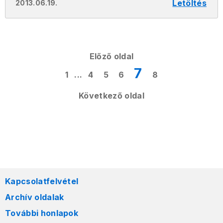
Letöltés
2013.06.19.
Előző oldal
7
1
...
4
5
6
8
Következő oldal
Kapcsolatfelvétel
Archív oldalak
További honlapok