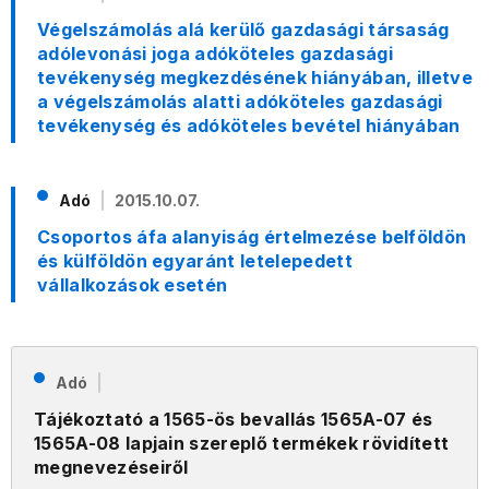
Végelszámolás alá kerülő gazdasági társaság
adólevonási joga adóköteles gazdasági
tevékenység megkezdésének hiányában, illetve
a végelszámolás alatti adóköteles gazdasági
tevékenység és adóköteles bevétel hiányában
Adó
2015.10.07.
Csoportos áfa alanyiság értelmezése belföldön
és külföldön egyaránt letelepedett
vállalkozások esetén
Adó
Tájékoztató a 1565-ös bevallás 1565A-07 és
1565A-08 lapjain szereplő termékek rövidített
megnevezéseiről