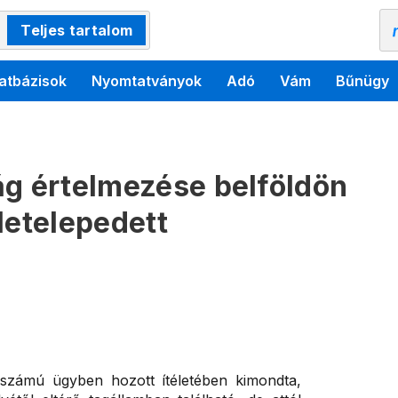
Teljes tartalom
atbázisok
Nyomtatványok
Adó
Vám
Bűnügy
ág értelmezése belföldön
letelepedett
számú ügyben hozott ítéletében kimondta,