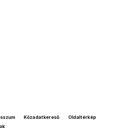
esszum
Közadatkereső
Oldaltérkép
ok