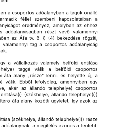
 nem.
ében a csoportos adóalanyban a tagok önálló
armadik féllel szembeni kapcsolataiban a
alanyiságot eredményez, amelyben az ehhez
os adóalanyiságban részt vevő valamennyi
ően az Áfa tv. 8. § (4) bekezdése rögzíti,
 valamennyi tag a csoportos adóalanyiság
ak.
gy a vállalkozás valamely belföldi entitása
helye) taggá válik a belföldi csoportos
áfa alany „része” lenni, és helyette új, a
vé válik. Ebből kifolyólag, amennyiben egy
lye, akár az állandó telephelye) csoportos
entitása(i) (székhelye, állandó telephelye(i))
eltérő áfa alany közötti ügyletet, így azok az
itása (székhelye, állandó telephelye(i)) része
 adóalanynak, a megítélés azonos a fentebb