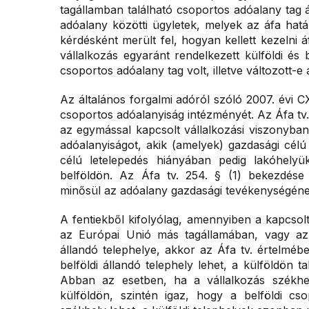
tagállamban található csoportos adóalany tag á
adóalany közötti ügyletek, melyek az áfa hatá
kérdésként merült fel, hogyan kellett kezelni
vállalkozás egyaránt rendelkezett külföldi és b
csoportos adóalany tag volt, illetve változott-e
Az általános forgalmi adóról szóló 2007. évi C
csoportos adóalanyiság intézményét. Az Áfa tv.
az egymással kapcsolt vállalkozási viszonyba
adóalanyiságot, akik (amelyek) gazdasági célú
célú letelepedés hiányában pedig lakóhely
belföldön. Az Áfa tv. 254. § (1) bekezdése
minősül az adóalany gazdasági tevékenységének
A fentiekből kifolyólag, amennyiben a kapcsolt
az Európai Unió más tagállamában, vagy az 
állandó telephelye, akkor az Áfa tv. értelméb
belföldi állandó telephely lehet, a külföldön t
Abban az esetben, ha a vállalkozás székhel
külföldön, szintén igaz, hogy a belföldi cso