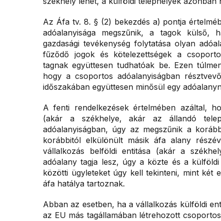
székhely lehet, a külföldi telephelyek azonban
Az Áfa tv. 8. § (2) bekezdés a) pontja értelm
adóalanyisága megszűnik, a tagok külső, h
gazdasági tevékenység folytatása olyan adó
fűződő jogok és kötelezettségek a csoport
tagnak együttesen tudhatóak be. Ezen túlmen
hogy a csoportos adóalanyiságban résztvevő
időszakában együttesen minősül egy adóalanyn
A fenti rendelkezések értelmében azáltal, ho
(akár a székhelye, akár az állandó telep
adóalanyiságban, úgy az megszűnik a korábbi 
korábbitól elkülönült másik áfa alany részé
vállalkozás belföldi entitása (akár a székhe
adóalany tagja lesz, úgy a közte és a külföldi 
közötti ügyleteket úgy kell tekinteni, mint két 
áfa hatálya tartoznak.
Abban az esetben, ha a vállalkozás külföldi ent
az EU más tagállamában létrehozott csoportos