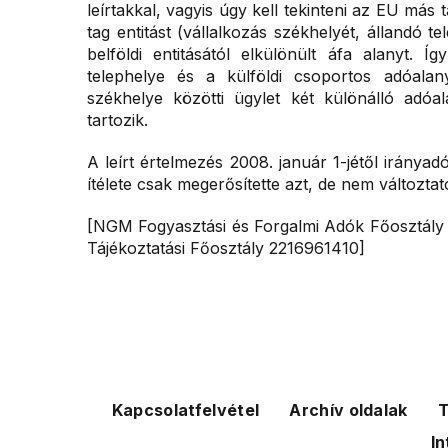
leírtakkal, vagyis úgy kell tekinteni az EU má
tag entitást (vállalkozás székhelyét, állandó te
belföldi entitásától elkülönült áfa alanyt. Í
telephelye és a külföldi csoportos adóalany
székhelye közötti ügylet két különálló adóal
tartozik.
A leírt értelmezés 2008. január 1-jétől irány
ítélete csak megerősítette azt, de nem változtat
[NGM Fogyasztási és Forgalmi Adók Főosztály
Tájékoztatási Főosztály 2216961410]
Kapcsolatfelvétel
Archív oldalak
T
In