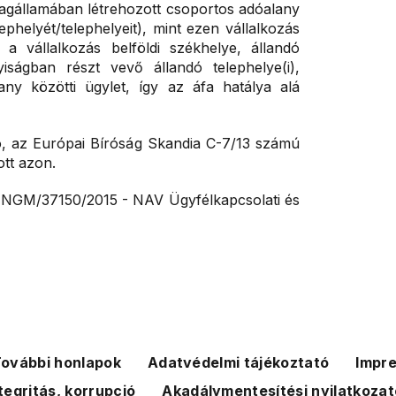
s tagállamában létrehozott csoportos adóalany
lephelyét/telephelyeit), mint ezen vállalkozás
gy a vállalkozás belföldi székhelye, állandó
iságban részt vevő állandó telephelye(i),
any közötti ügylet, így az áfa hatálya alá
adó, az Európai Bíróság Skandia C-7/13 számú
ott azon.
 NGM/37150/2015 - NAV Ügyfélkapcsolati és
ovábbi honlapok
Adatvédelmi tájékoztató
Impr
tegritás, korrupció
Akadálymentesítési nyilatkozat