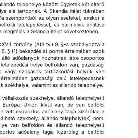
llandó telephelye közötti ügyletek két eltérő
lya alá tartoznak. A Skandia ítélet tükrében
 áfa szempontból az olyan eseteket, amikor a
elföldi letelepedéssel, és bármelyik entitása
 a megítélés a Skandia ítélet következtében.
XXVII. törvény (Áfa tv.) 8. §-a szabályozza a
 8. § (1) bekezdés a) pontja értelmében azok
n álló adóalanyok hozhatnak létre csoportos
 letelepedési helye belföldön van, gazdasági
ük vagy szokásos tartózkodási helyük van
 értelmében gazdasági célú letelepedésnek
 székhelye, valamint az állandó telephelye.
 vállalkozás székhelye, állandó telephelye(i)
Európai Unión kívül van, de van belföldi
en vett csoportos adóalany tagja kizárólag a
alálható székhely, állandó telephely(ek) nem.
ye van belföldön és állandó telephelye(i)
portos adóalany tagja kizárólag a belföldi