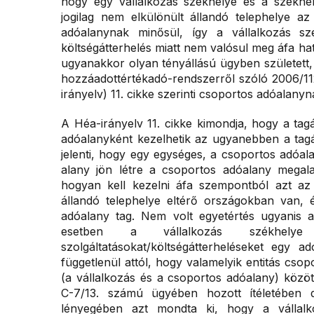
hogy egy vállalkozás székhelye és a székhely
jogilag nem elkülönült állandó telephelye a
adóalanynak minősül, így a vállalkozás sz
költségátterhelés miatt nem valósul meg áfa hatá
ugyanakkor olyan tényállású ügyben született,
hozzáadottértékadó-rendszerről szóló 2006/11
irányelv) 11. cikke szerinti csoportos adóalanyn
A Héa-irányelv 11. cikke kimondja, hogy a tagá
adóalanyként kezelhetik az ugyanebben a tagá
jelenti, hogy egy egységes, a csoportos adóala
alany jön létre a csoportos adóalany megala
hogyan kell kezelni áfa szempontból azt az 
állandó telephelye eltérő országokban van, 
adóalany tag. Nem volt egyetértés ugyanis a
esetben a vállalkozás székhelye
szolgáltatásokat/költségátterheléseket egy a
függetlenül attól, hogy valamelyik entitás cso
(a vállalkozás és a csoportos adóalany) közöt
C-7/13. számú ügyében hozott ítéletében 
lényegében azt mondta ki, hogy a vállalk