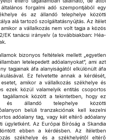
étől eltérő tagállamban található, de attól
z általános forgalmi adó szempontjából egy
ékhelye és az állandó telephelye közötti
lya alá tartozó szolgáltatásnyújtás. Az ítélet
 amikor a vállalkozás nem volt tagja a közös
2/EK tanácsi irányelv (a továbbiakban: Héa-
ak.
llamok bizonyos feltételek mellett „egyetlen
llamban letelepedett adóalanyokat”, ami azt
ny tagjainak áfa alanyiságától elkülönült áfa
kulásával. Ez felvetette annak a kérdését,
esetet, amikor a vállalkozás székhelye és
és ezek közül valamelyik entitás csoportos
 tagállamok között a tekintetben, hogy ez
 és állandó telephelye közötti
dóalanyon belüli tranzakciónak kell kezelni
portos adóalany tag, vagy két eltérő adóalany
ti ügyletként. Az Európai Bíróság a Skandia
döntött ebben a kérdésben. Az ítéletben
ozás székhelye és a székhelyétől eltérő