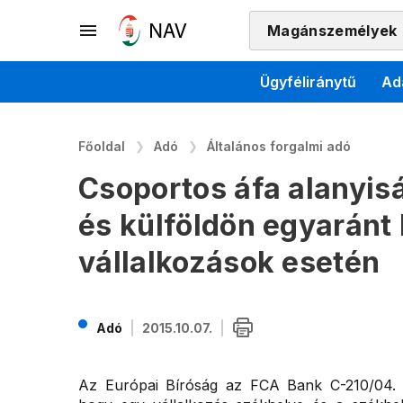
Magánszemélyek
Ügyféliránytű
Ad
Főoldal
Adó
Általános forgalmi adó
Csoportos áfa alanyis
és külföldön egyaránt 
vállalkozások esetén
Adó
2015.10.07.
Az Európai Bíróság az FCA Bank C-210/04. 