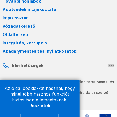
További honlapok
Adatvédelmi tájékoztató
Impresszum
Közadatkereső
Oldaltérkép
Integritás, korrupció
Akadálymentesítési nyilatkozatok
Elérhetőségek
A honlapon szereplő információk változatlan tartalommal és
formában szabadon terjeszthetők.
Az oldal cookie-kat használ, hogy
2026 © A Nemzeti Adó- és Vámhivatal weboldalai szerzői
minél több hasznos funkciót
jogvédelem alatt állnak.
biztosítson a látogatóknak.
Részletek