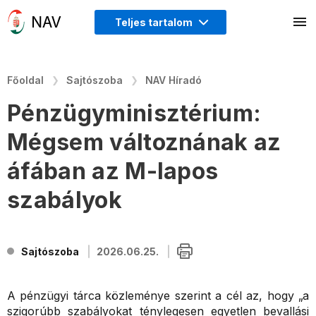
Teljes tartalom
Főoldal
Sajtószoba
NAV Híradó
Pénzügyminisztérium:
Mégsem változnának az
áfában az M-lapos
szabályok
Sajtószoba
2026.06.25.
A pénzügyi tárca közleménye szerint a cél az, hogy „a
szigorúbb szabályokat ténylegesen egyetlen bevallási