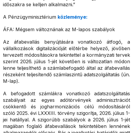
időszakra se kelljen alkalmazni.”
A Pénzügyminisztérium
közleménye:
ÁFA: Mégsem változnának az M-lapos szabályok
Az áfabevallás benyújtására vonatkozó átfogó, a
vállalkozások digitalizációját előtérbe helyező, jövőben
tervezett módosításokra tekintettel a kormányzati tervek
szerint 2026. július 1-jét követően is változatlan módon
lenne teljesíthető a számlabefogadó által az áfabevallás
részeként teljesítendő számlaszintű adatszolgáltatás (ún.
M-lap).
A befogadott számlákra vonatkozó adatszolgáltatás
szabályait az egyes adótörvények adminisztrációt
csökkentő és jogharmonizációs célú módosításáról
szóló 2025. évi LXXXIII. törvény szigorítja, 2026. július 1-
jei hatállyal. A szigorúbb szabályok a 2026. július 1-jét
magában foglaló áfabevallások tekintetében lennének
alkalmazandók először. Bár a jogalkotási határidők miatt