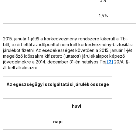
3%
1,5%
2015. január 1-jétől a korkedvezmény rendszere kikerült a Tbj-
ből, ezért ettől az időponttól nem kell korkedvezmény-biztosítási
járulékot fizetni. Az esedékességet követően a 2015. január 1-jét
megelőző időszakra kifizetett (juttatott) járulékalapot képező
jövedelmekre a 2014. december 31-én hatályos Tbj.
[2]
20/A. §-
át kell alkalmazni.
Az egészségügyi szolgáltatási járulék összege
havi
napi