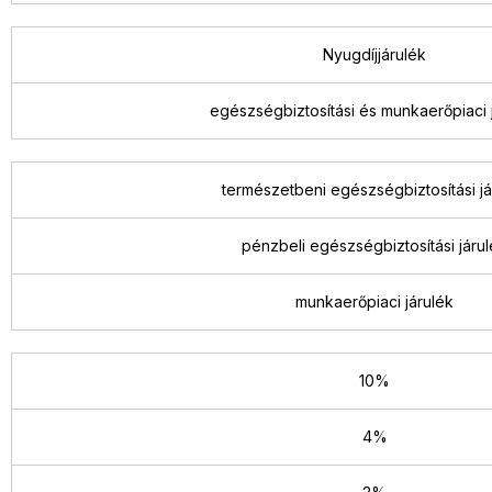
Nyugdíjjárulék
egészségbiztosítási és munkaerőpiaci 
természetbeni egészségbiztosítási já
pénzbeli egészségbiztosítási járu
munkaerőpiaci járulék
10%
4%