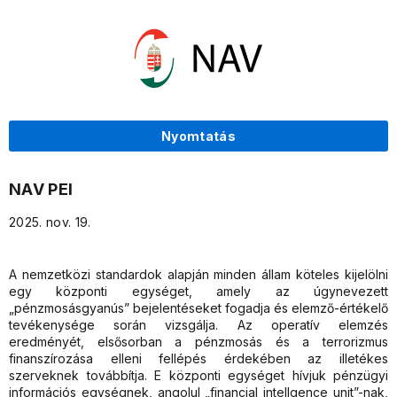
Nyomtatás
NAV PEI
2025. nov. 19.
A nemzetközi standardok alapján minden állam köteles kijelölni
egy központi egységet, amely az úgynevezett
„pénzmosásgyanús” bejelentéseket fogadja és elemző-értékelő
tevékenysége során vizsgálja. Az operatív elemzés
eredményét, elsősorban a pénzmosás és a terrorizmus
finanszírozása elleni fellépés érdekében az illetékes
szerveknek továbbítja. E központi egységet hívjuk pénzügyi
információs egységnek, angolul „financial intellgence unit”-nak,