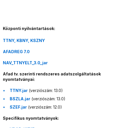
Központi nyilvántartások:
TTNY, KBNY, KSZNY
AFADREG 7.0
NAV_TTNYELT_3.0_jar
Afad tv. szerinti rendszeres adatszolgáltatások
nyomtatványai:
TTNY.jar
(verziószám: 13.0)
BSZLA.jar
(verziószám: 13.0)
SZEF.jar
(verziószám: 12.0)
Specifikus nyomtatványok: