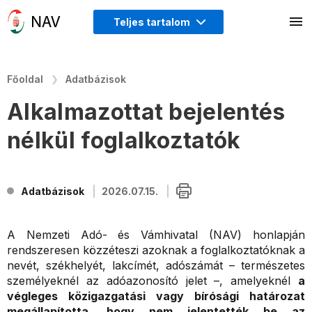
Teljes tartalom
Főoldal
Adatbázisok
Alkalmazottat bejelentés
nélkül foglalkoztatók
Adatbázisok
2026.07.15.
A Nemzeti Adó- és Vámhivatal (NAV) honlapján
rendszeresen közzéteszi azoknak a foglalkoztatóknak a
nevét, székhelyét, lakcímét, adószámát – természetes
személyeknél az adóazonosító jelet –­, amelyeknél
a
végleges közigazgatási vagy bírósági határozat
megállapította, hogy nem jelentették be az