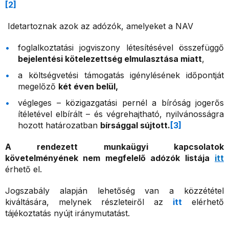
[2]
Idetartoznak azok az adózók, amelyeket a NAV
foglalkoztatási jogviszony létesítésével összefüggő
bejelentési kötelezettség elmulasztása miatt
,
a költségvetési támogatás igénylésének időpontját
megelőző
két éven belül,
végleges – közigazgatási pernél a bíróság jogerős
ítéletével elbírált – és végrehajtható, nyilvánosságra
hozott határozatban
bírsággal sújtott.
[3]
A rendezett munkaügyi kapcsolatok
követelményének nem megfelelő adózók listája
itt
érhető el.
Jogszabály alapján lehetőség van a közzététel
kiváltására, melynek részleteiről az
itt
elérhető
tájékoztatás nyújt iránymutatást.