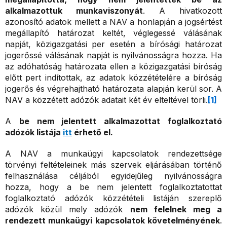
alkalmazottuk munkaviszonyát
. A hivatkozott
azonosító adatok mellett a NAV a honlapján a jogsértést
megállapító határozat keltét, véglegessé válásának
napját, közigazgatási per esetén a bírósági határozat
jogerőssé válásának napját is nyilvánosságra hozza. Ha
az adóhatóság határozata ellen a közigazgatási bíróság
előtt pert indítottak, az adatok közzétételére a bíróság
jogerős és végrehajtható határozata alapján kerül sor. A
NAV a közzétett adózók adatait két év elteltével törli.
[1]
A
be nem jelentett alkalmazottat foglalkoztató
adózók listája
itt
érhető el.
A NAV a munkaügyi kapcsolatok rendezettsége
törvényi feltételeinek más szervek eljárásában történő
felhasználása céljából egyidejűleg nyilvánosságra
hozza, hogy a be nem jelentett foglalkoztatottat
foglalkoztató adózók közzétételi listáján szereplő
adózók közül mely adózók
nem felelnek meg a
rendezett munkaügyi kapcsolatok követelményének
.