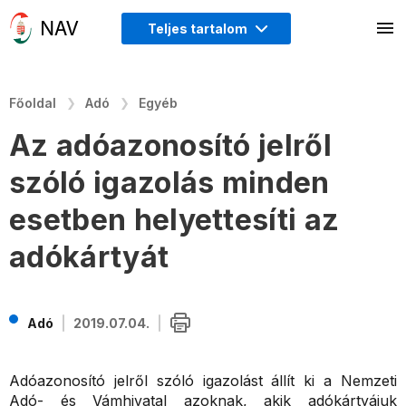
Teljes tartalom
Főoldal
Adó
Egyéb
Az adóazonosító jelről
szóló igazolás minden
esetben helyettesíti az
adókártyát
Adó
2019.07.04.
Adóazonosító jelről szóló igazolást állít ki a Nemzeti
Adó- és Vámhivatal azoknak, akik adókártyájuk