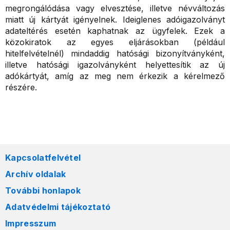
megrongálódása vagy elvesztése, illetve névváltozás
miatt új kártyát igényelnek. Ideiglenes adóigazolványt
adateltérés esetén kaphatnak az ügyfelek. Ezek a
közokiratok az egyes eljárásokban (például
hitelfelvételnél) mindaddig hatósági bizonyítványként,
illetve hatósági igazolványként helyettesítik az új
adókártyát, amíg az meg nem érkezik a kérelmező
részére.
Kapcsolatfelvétel
Archív oldalak
További honlapok
Adatvédelmi tájékoztató
Impresszum