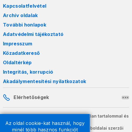
Kapcsolatfelvétel
Archív oldalak
További honlapok
Adatvédelmi tájékoztató
Impresszum
Közadatkereső
Oldaltérkép
Integritás, korrupció
Akadálymentesítési nyilatkozatok
Elérhetőségek
A honlapon szereplő információk változatlan tartalommal és
formában szabadon terjeszthetők.
Az oldal cookie-kat használ, hogy
2026 © A Nemzeti Adó- és Vámhivatal weboldalai szerzői
minél több hasznos funkciót