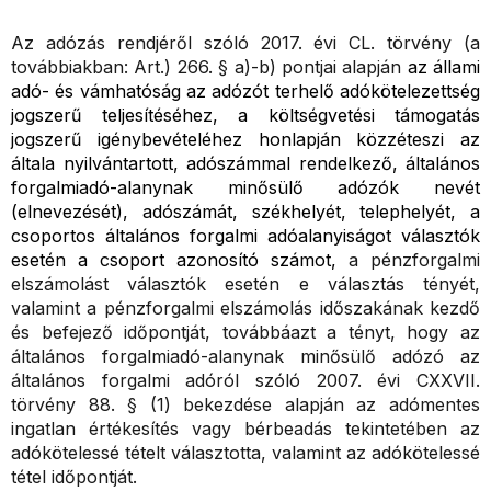
Az adózás rendjéről szóló 2017. évi CL. törvény (a
továbbiakban: Art.) 266. § a)-b) pontjai alapján
az állami
adó- és vámhatóság az adózót terhelő adókötelezettség
jogszerű teljesítéséhez, a költségvetési támogatás
jogszerű igénybevételéhez honlapján közzéteszi az
általa nyilvántartott, adószámmal rendelkező, általános
forgalmiadó-alanynak minősülő adózók nevét
(elnevezését), adószámát, székhelyét, telephelyét, a
csoportos általános forgalmi adóalanyiságot választók
esetén a csoport azonosító számot,
a pénzforgalmi
elszámolást választók esetén e választás tényét,
valamint a pénzforgalmi elszámolás időszakának kezdő
és befejező időpontját, továbbáazt a tényt, hogy az
általános forgalmiadó-alanynak minősülő adózó az
általános forgalmi adóról szóló 2007. évi CXXVII.
törvény 88. § (1) bekezdése alapján az adómentes
ingatlan értékesítés vagy bérbeadás tekintetében az
adókötelessé tételt választotta, valamint az adókötelessé
tétel időpontját.