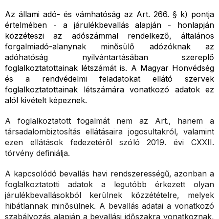
Az állami adó- és vámhatóság az Art. 266. § k) pontja
értelmében - a járulékbevallás alapján - honlapján
közzéteszi az adószámmal rendelkező, általános
forgalmiadó-alanynak minősülő adózóknak az
adóhatóság nyilvántartásában szereplő
foglalkoztatottainak létszámát is. A Magyar Honvédség
és a rendvédelmi feladatokat ellátó szervek
foglalkoztatottainak létszámára vonatkozó adatok ez
alól kivételt képeznek.
A foglalkoztatott fogalmát nem az Art., hanem a
társadalombiztosítás ellátásaira jogosultakról, valamint
ezen ellátások fedezetéről szóló 2019. évi CXXII.
törvény definiálja.
A kapcsolódó bevallás havi rendszerességű, azonban a
foglalkoztatotti adatok a legutóbb érkezett olyan
járulékbevallásokból kerülnek közzétételre, melyek
hibátlannak minősülnek. A bevallás adatai a vonatkozó
szabályozás alapján a bevallási időszakra vonatkoznak,