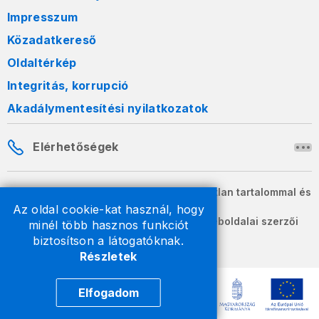
Impresszum
Közadatkereső
Oldaltérkép
Integritás, korrupció
Akadálymentesítési nyilatkozatok
Elérhetőségek
A honlapon szereplő információk változatlan tartalommal és
formában szabadon terjeszthetők.
Az oldal cookie-kat használ, hogy
2026 © A Nemzeti Adó- és Vámhivatal weboldalai szerzői
minél több hasznos funkciót
jogvédelem alatt állnak.
biztosítson a látogatóknak.
Részletek
Elfogadom