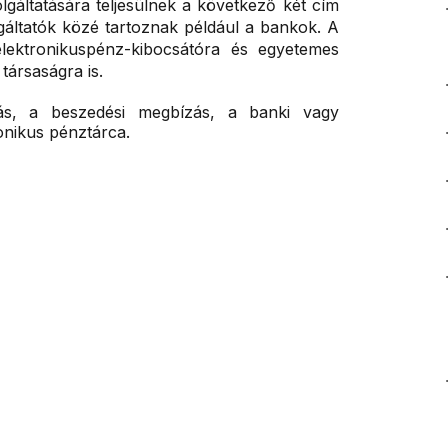
gáltatására teljesülnek a következő két cím
olgáltatók közé tartoznak például a bankok. A
elektronikuspénz-kibocsátóra és egyetemes
társaságra is.
alás, a beszedési megbízás, a banki vagy
ronikus pénztárca.