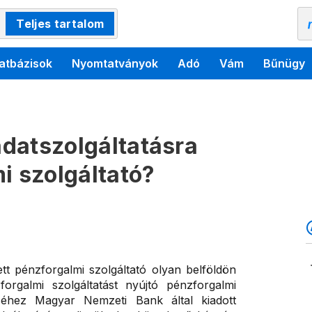
Teljes tartalom
atbázisok
Nyomtatványok
Adó
Vám
Bűnügy
 adatszolgáltatásra
i szolgáltató?
tt pénzforgalmi szolgáltató olyan belföldön
orgalmi szolgáltatást nyújtó pénzforgalmi
séhez Magyar Nemzeti Bank által kiadott