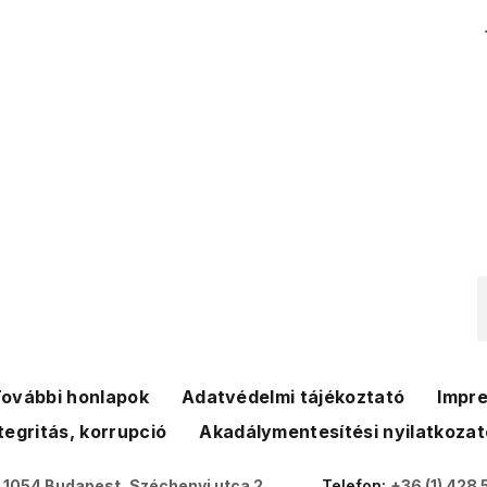
ovábbi honlapok
Adatvédelmi tájékoztató
Impr
tegritás, korrupció
Akadálymentesítési nyilatkozat
:
1054 Budapest, Széchenyi utca 2.
Telefon:
+36 (1) 428 