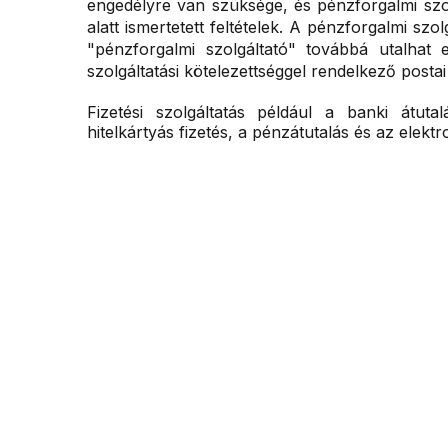
engedélyre van szüksége, és pénzforgalmi szol
alatt ismertetett feltételek. A pénzforgalmi sz
"pénzforgalmi szolgáltató" továbbá utalhat 
szolgáltatási kötelezettséggel rendelkező postai 
Fizetési szolgáltatás például a banki átut
hitelkártyás fizetés, a pénzátutalás és az elekt