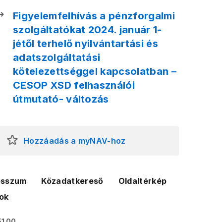
Figyelemfelhívás a pénzforgalmi
szolgáltatókat 2024. január 1-
jétől terhelő nyilvántartási és
adatszolgáltatási
kötelezettséggel kapcsolatban –
CESOP XSD felhasználói
útmutató- változás
Hozzáadás a myNAV-hoz
esszum
Közadatkereső
Oldaltérkép
ok
51 00