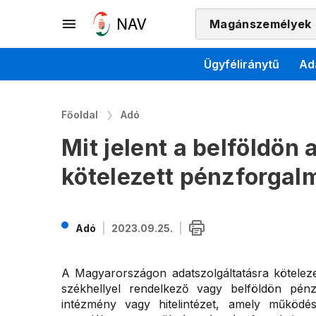
Magánszemélyek
Ügyféliránytű
Ad
Főoldal
Adó
Mit jelent a belföldön
kötelezett pénzforgalm
Adó
2023.09.25.
A Magyarországon adatszolgáltatásra köteleze
székhellyel rendelkező vagy belföldön pénzf
intézmény vagy hitelintézet, amely működé