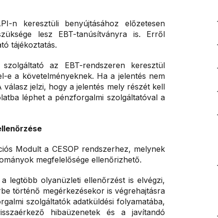
PI-n keresztüli benyújtásához előzetesen
züksége lesz EBT-tanúsítványra is. Erről
tó tájékoztatás.
 szolgáltató az EBT-rendszeren keresztül
elel-e a követelményeknek. Ha a jelentés nem
 válasz jelzi, hogy a jelentés mely részét kell
olatba léphet a pénzforgalmi szolgáltatóval a
ellenőrzése
idációs Modult a CESOP rendszerhez, melynek
állományok megfelelősége ellenőrizhető.
 legtöbb olyanüzleti ellenőrzést is elvégzi,
be történő megérkezésekor is végrehajtásra
rgalmi szolgáltatók adatküldési folyamatába,
isszaérkező hibaüzenetek és a javítandó