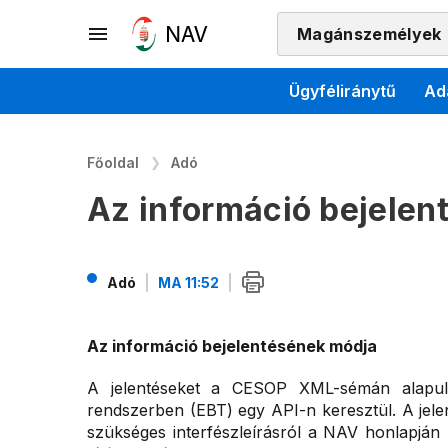
Magánszemélyek
Ügyféliránytű
Ad
Főoldal
Adó
Az információ bejelen
Adó
MA 11:52
Az információ bejelentésének módja
A jelentéseket a CESOP XML-sémán alapuló 
rendszerben (EBT) egy API-n keresztül. A jele
szükséges interfészleírásról a NAV honlapján