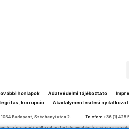
ovábbi honlapok
Adatvédelmi tájékoztató
Impr
tegritás, korrupció
Akadálymentesítési nyilatkozat
:
1054 Budapest, Széchenyi utca 2.
Telefon:
+36 (1) 428 
eplő információk változatlan tartalommal és formában szabado