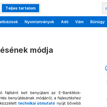
Teljes tartalom
atbázisok
Nyomtatványok
Adó
Vám
Bűnügy
tésének módja
fájlként kell benyújtani az E-Banktitok-
ntés benyújtásának módjáról, a fejlesztéshez
 közzétett
technikai útmutató
nyújt bővebb