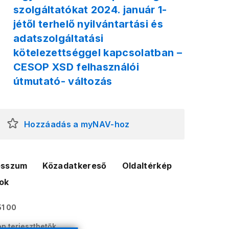
szolgáltatókat 2024. január 1-
jétől terhelő nyilvántartási és
adatszolgáltatási
kötelezettséggel kapcsolatban –
CESOP XSD felhasználói
útmutató- változás
Hozzáadás a myNAV-hoz
esszum
Közadatkereső
Oldaltérkép
ok
51 00
n terjeszthetők.