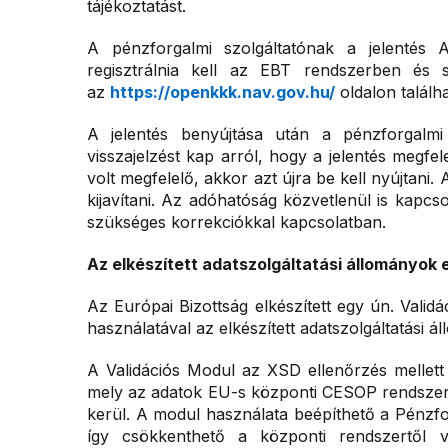
tájékoztatást.
A pénzforgalmi szolgáltatónak a jelentés A
regisztrálnia kell az EBT rendszerben és s
az
https://openkkk.nav.gov.hu/
oldalon találha
A jelentés benyújtása után a pénzforgalmi
visszajelzést kap arról, hogy a jelentés megf
volt megfelelő, akkor azt újra be kell nyújtani. A
kijavítani. Az adóhatóság közvetlenül is kapcs
szükséges korrekciókkal kapcsolatban.
Az elkészített adatszolgáltatási állományok 
Az Európai Bizottság elkészített egy ún. Val
használatával az elkészített adatszolgáltatási 
A Validációs Modul az XSD ellenőrzés mellett a
mely az adatok EU-s központi CESOP rendszer
kerül. A modul használata beépíthető a Pénzfo
így csökkenthető a központi rendszertől v