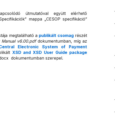
pcsolódó útmutatóval együtt elérhető
Specifikációk” mappa „CESOP specifikáció”
istája megtalálható a
publikált csomag
részét
r Manual v6.00.pdf
dokumentumban, míg az
Central Electronic System of Payment
likált
XSD and XSD User Guide package
.docx dokumentumban szerepel.