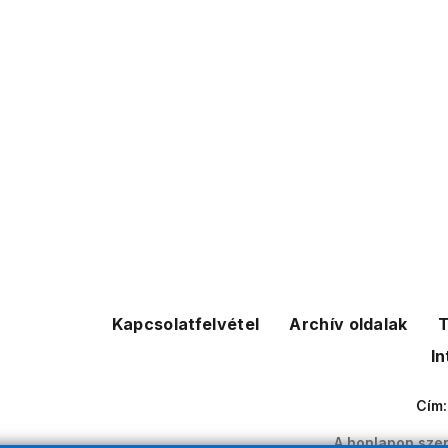
Kapcsolatfelvétel
Archív oldalak
T
In
Cím
A honlapon szer