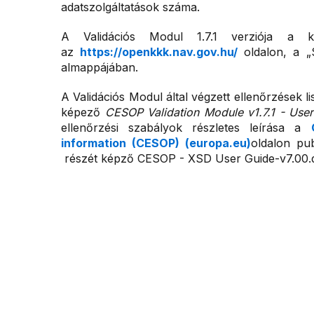
adatszolgáltatások száma.
A Validációs Modul 1.7.1 verziója a ka
az
https://openkkk.nav.gov.hu/
oldalon, a „
almappájában.
A Validációs Modul által végzett ellenőrzések l
képező
CESOP Validation Module v1.7.1 - Use
ellenőrzési szabályok részletes leírása a
information (CESOP) (europa.eu)
oldalon pub
részét képző CESOP - XSD User Guide-v7.00