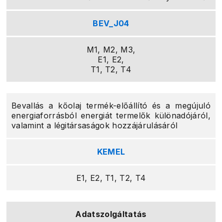
BEV_J04
M1, M2, M3,
E1, E2,
T1, T2, T4
Bevallás a kőolaj termék-előállító és a megújuló
energiaforrásból energiát termelők különadójáról,
valamint a légitársaságok hozzájárulásáról
KEMEL
E1, E2, T1, T2, T4
Adatszolgáltatás