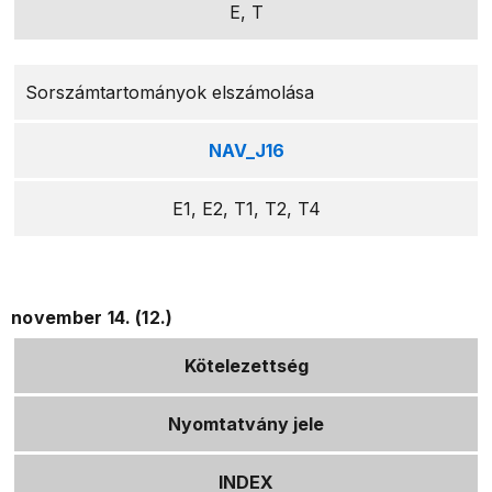
E, T
Sorszámtartományok elszámolása
NAV_J16
E1, E2, T1, T2, T4
november 14. (12.)
Kötelezettség
Nyomtatvány jele
INDEX