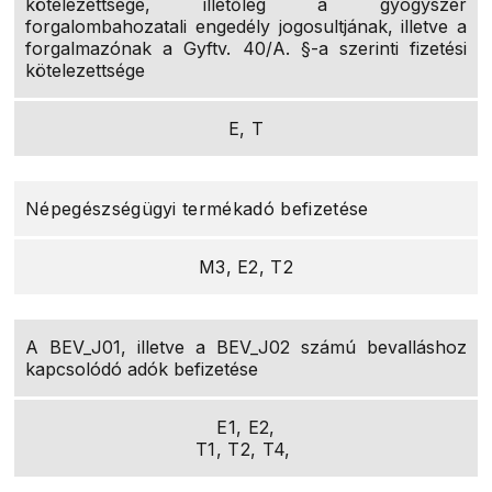
kötelezettsége, illetőleg a gyógyszer
forgalombahozatali engedély jogosultjának, illetve a
forgalmazónak a Gyftv. 40/A. §-a szerinti fizetési
kötelezettsége
E, T
Népegészségügyi termékadó befizetése
M3, E2, T2
A BEV_J01, illetve a BEV_J02 számú bevalláshoz
kapcsolódó adók befizetése
E1, E2,
T1, T2, T4,