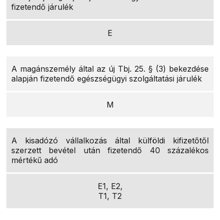
fizetendő járulék
E
A magánszemély által az új Tbj. 25. § (3) bekezdése
alapján fizetendő egészségügyi szolgáltatási járulék
M
A kisadózó vállalkozás által külföldi kifizetőtől
szerzett bevétel után fizetendő 40 százalékos
mértékű adó
E1, E2,
T1, T2