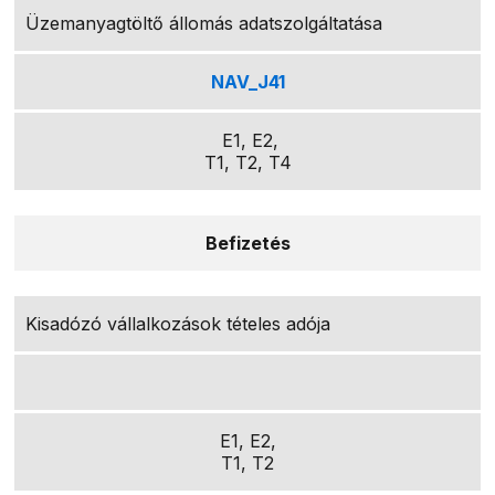
Üzemanyagtöltő állomás adatszolgáltatása
NAV_J41
E1, E2,
T1, T2, T4
Befizetés
Kisadózó vállalkozások tételes adója
E1, E2,
T1, T2