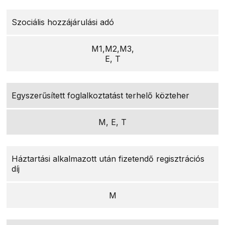
Szociális hozzájárulási adó
M1,M2,M3,
E, T
Egyszerűsített foglalkoztatást terhelő közteher
M, E, T
Háztartási alkalmazott után fizetendő regisztrációs
díj
M