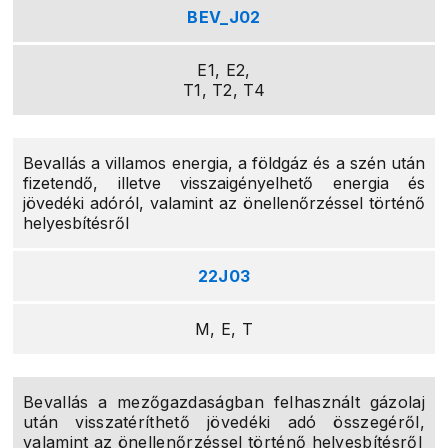
BEV_J02
E1, E2,
T1, T2, T4
Bevallás a villamos energia, a földgáz és a szén után
fizetendő, illetve visszaigényelhető energia és
jövedéki adóról, valamint az önellenőrzéssel történő
helyesbítésről
22J03
M, E, T
Bevallás a mezőgazdaságban felhasznált gázolaj
után visszatéríthető jövedéki adó összegéről,
valamint az önellenőrzéssel történő helyesbítésről