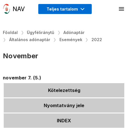
Teljes tartalom
Főoldal
Ügyféliránytű
Adónaptár
Általános adónaptár
Események
2022
November
november 7. (5.)
Kötelezettség
Nyomtatvány jele
INDEX