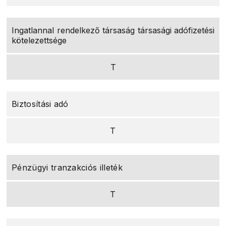
Ingatlannal rendelkező társaság társasági adófizetési
kötelezettsége
T
Biztosítási adó
T
Pénzügyi tranzakciós illeték
T