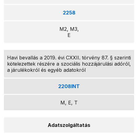
2258
M2, M3,
E
Havi bevallás a 2019. évi CXXII. törvény 87. § szerinti
kötelezettek részére a szociális hozzájárulási adóról,
a járulékokról és egyéb adatokról
2208INT
M, E, T
Adatszolgáltatás