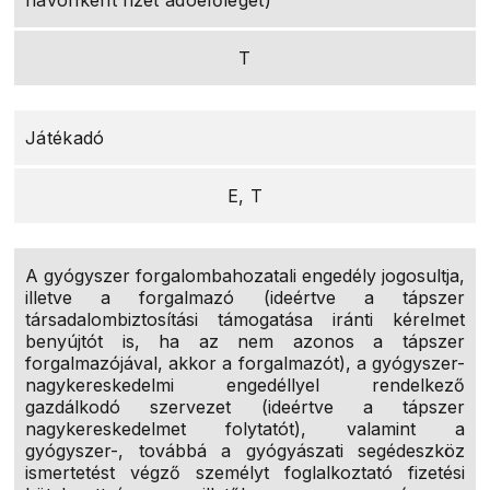
havonként fizet adóelőleget)
T
Játékadó
E, T
A gyógyszer forgalombahozatali engedély jogosultja,
illetve a forgalmazó (ideértve a tápszer
társadalombiztosítási támogatása iránti kérelmet
benyújtót is, ha az nem azonos a tápszer
forgalmazójával, akkor a forgalmazót), a gyógyszer-
nagykereskedelmi engedéllyel rendelkező
gazdálkodó szervezet (ideértve a tápszer
nagykereskedelmet folytatót), valamint a
gyógyszer-, továbbá a gyógyászati segédeszköz
ismertetést végző személyt foglalkoztató fizetési