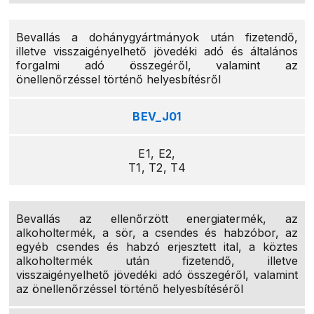
Bevallás a dohánygyártmányok után fizetendő,
illetve visszaigényelhető jövedéki adó és általános
forgalmi adó összegéről, valamint az
önellenőrzéssel történő helyesbítésről
BEV_J01
E1, E2,
T1, T2, T4
Bevallás az ellenőrzött energiatermék, az
alkoholtermék, a sör, a csendes és habzóbor, az
egyéb csendes és habzó erjesztett ital, a köztes
alkoholtermék után fizetendő, illetve
visszaigényelhető jövedéki adó összegéről, valamint
az önellenőrzéssel történő helyesbítéséről