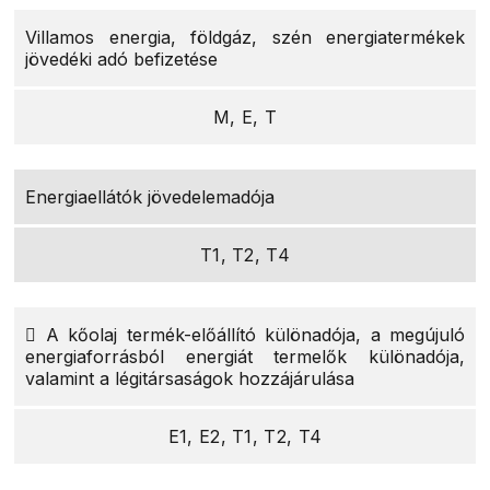
Villamos energia, földgáz, szén energiatermékek
jövedéki adó befizetése
M, E, T
Energiaellátók jövedelemadója
T1, T2, T4
 A kőolaj termék-előállító különadója, a megújuló
energiaforrásból energiát termelők különadója,
valamint a légitársaságok hozzájárulása
E1, E2, T1, T2, T4