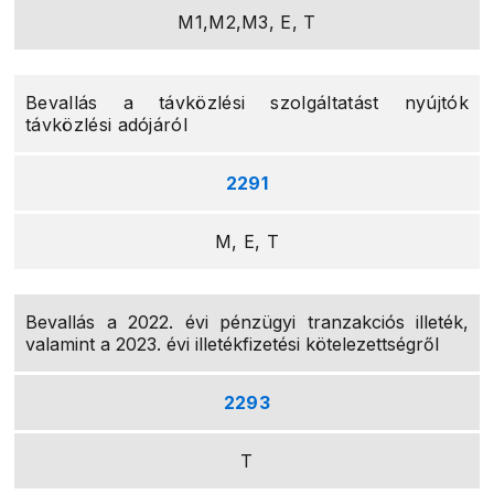
M1,M2,M3, E, T
Bevallás a távközlési szolgáltatást nyújtók
távközlési adójáról
2291
M, E, T
Bevallás a 2022. évi pénzügyi tranzakciós illeték,
valamint a 2023. évi illetékfizetési kötelezettségről
2293
T