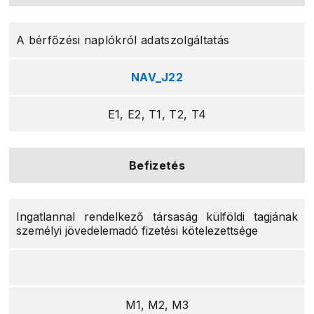
A bérfőzési naplókról adatszolgáltatás
NAV_J22
E1, E2, T1, T2, T4
Befizetés
Ingatlannal rendelkező társaság külföldi tagjának
személyi jövedelemadó fizetési kötelezettsége
M1, M2, M3