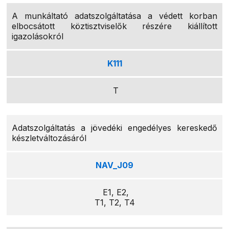
A munkáltató adatszolgáltatása a védett korban
elbocsátott köztisztviselők részére kiállított
igazolásokról
K111
T
Adatszolgáltatás a jövedéki engedélyes kereskedő
készletváltozásáról
NAV_J09
E1, E2,
T1, T2, T4