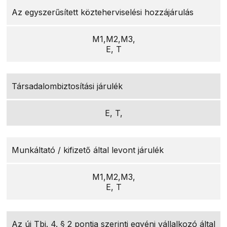
Az egyszerűsített közteherviselési hozzájárulás
M1,M2,M3,
E, T
Társadalombiztosítási járulék
E, T,
Munkáltató / kifizető által levont járulék
M1,M2,M3,
E, T
Az új Tbj. 4. § 2 pontja szerinti egyéni vállalkozó által