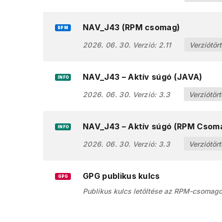
NAV_J43 (RPM csomag)
RPM
2026. 06. 30.
Verzió:
2.11
Verziótör
NAV_J43 – Aktív súgó (JAVA)
INFO
2026. 06. 30.
Verzió:
3.3
Verziótör
NAV_J43 – Aktív súgó (RPM Csom
INFO
2026. 06. 30.
Verzió:
3.3
Verziótör
GPG publikus kulcs
GPG
Publikus kulcs letöltése az RPM-csomag