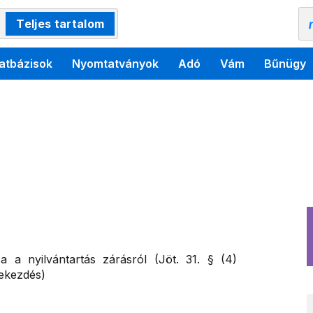
Teljes tartalom
atbázisok
Nyomtatványok
Adó
Vám
Bűnügy
sa a nyilvántartás zárásról (Jöt. 31. § (4)
bekezdés)