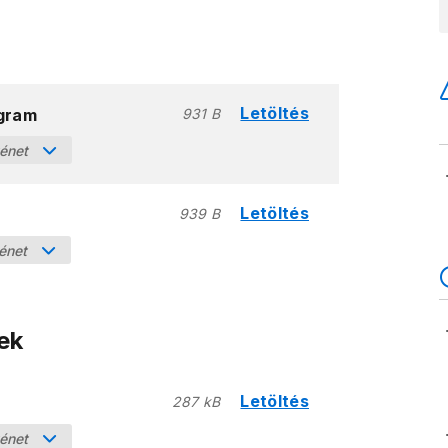
Letöltés
gram
931 B
ténet
Letöltés
939 B
ténet
ek
Letöltés
287 kB
ténet