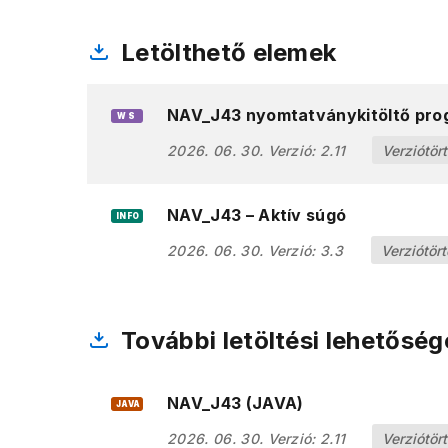
Letölthető elemek
NAV_J43 nyomtatványkitöltő pro
WS
2026. 06. 30.
Verzió:
2.11
Verziótör
NAV_J43 – Aktív súgó
INFO
2026. 06. 30.
Verzió:
3.3
Verziótör
További letöltési lehetőség
NAV_J43 (JAVA)
JAVA
2026. 06. 30.
Verzió:
2.11
Verziótör