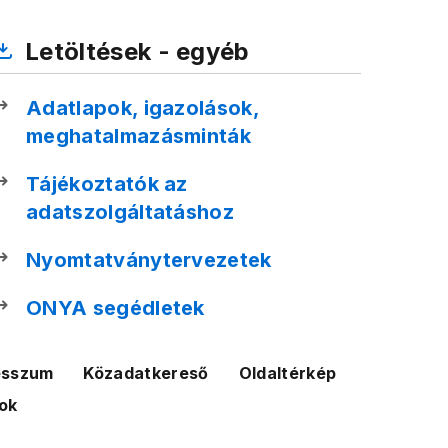
Letöltések - egyéb
Adatlapok, igazolások,
meghatalmazásminták
Tájékoztatók az
adatszolgáltatáshoz
Nyomtatványtervezetek
ONYA segédletek
esszum
Közadatkereső
Oldaltérkép
ok