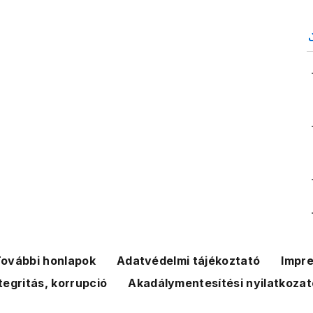
ovábbi honlapok
Adatvédelmi tájékoztató
Impr
tegritás, korrupció
Akadálymentesítési nyilatkozat