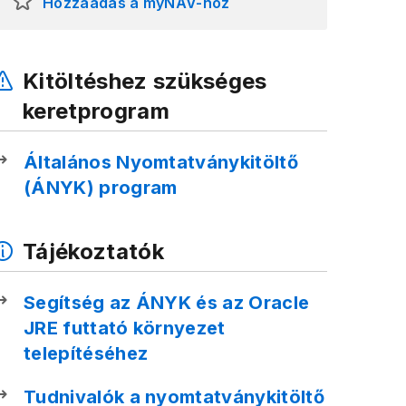
Hozzáadás a myNAV-hoz
Kitöltéshez szükséges
keretprogram
Általános Nyomtatványkitöltő
(ÁNYK) program
Tájékoztatók
Segítség az ÁNYK és az Oracle
JRE futtató környezet
telepítéséhez
Tudnivalók a nyomtatványkitöltő