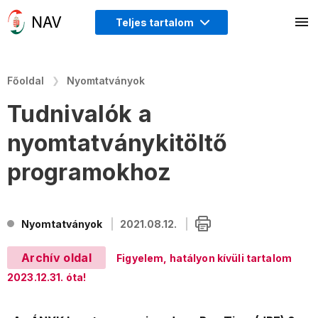
Teljes tartalom
Főoldal
Nyomtatványok
Tudnivalók a
nyomtatványkitöltő
programokhoz
Nyomtatványok
2021.08.12.
Archív oldal
Figyelem, hatályon kívüli tartalom
2023.12.31. óta!