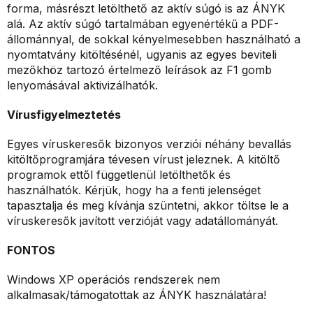
forma, másrészt letölthető az aktív súgó is az ÁNYK
alá. Az aktív súgó tartalmában egyenértékű a PDF-
állománnyal, de sokkal kényelmesebben használható a
nyomtatvány kitöltésénél, ugyanis az egyes beviteli
mezőkhöz tartozó értelmező leírások az F1 gomb
lenyomásával aktivizálhatók.
Vírusfigyelmeztetés
Egyes víruskeresők bizonyos verziói néhány bevallás
kitöltőprogramjára tévesen vírust jeleznek. A kitöltő
programok ettől függetlenül letölthetők és
használhatók. Kérjük, hogy ha a fenti jelenséget
tapasztalja és meg kívánja szüntetni, akkor töltse le a
víruskeresők javított verzióját vagy adatállományát.
FONTOS
Windows XP operációs rendszerek nem
alkalmasak/támogatottak az ÁNYK használatára!