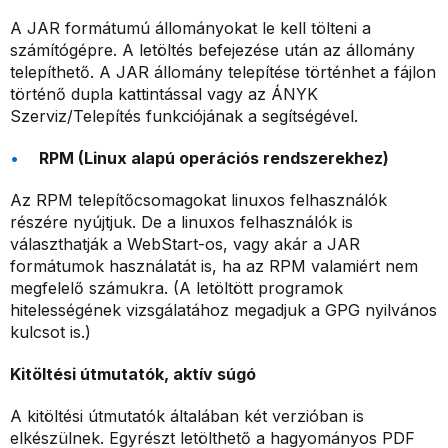
A JAR formátumú állományokat le kell tölteni a
számítógépre. A letöltés befejezése után az állomány
telepíthető. A JAR állomány telepítése történhet a fájlon
történő dupla kattintással vagy az ÁNYK
Szerviz/Telepítés funkciójának a segítségével.
RPM (Linux alapú operációs rendszerekhez)
Az RPM telepítőcsomagokat linuxos felhasználók
részére nyújtjuk. De a linuxos felhasználók is
választhatják a WebStart-os, vagy akár a JAR
formátumok használatát is, ha az RPM valamiért nem
megfelelő számukra. (A letöltött programok
hitelességének vizsgálatához megadjuk a GPG nyilvános
kulcsot is.)
Kitöltési útmutatók, aktív súgó
A kitöltési útmutatók általában két verzióban is
elkészülnek. Egyrészt letölthető a hagyományos PDF