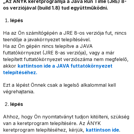
„
Az ÁNYK keretprogramja a Java Run Time (JRE) 8-
os verziójával (build 1.8) tud együttműködni.
lépés
Ha az Ön számítógépén a JRE 8-os verziója fut, nincs
teendője a javakörnyezet telepítésével.
Ha az Ön gépén nincs telepítve a JAVA
futtatókörnyezet (JRE 8-as verziója), vagy a már
telepített futtatókörnyezet verziószáma nem megfelelő,
akkor
kattintson ide a JAVA futtatókörnyezet
telepítéséhez.
Ezt a lépést Önnek csak a legelső alkalommal kell
végrehajtania.
lépés
Ahhoz, hogy Ön nyomtatványt tudjon kitölteni, szükség
van a keretprogram telepítésére. Az ÁNYK
keretprogram telepítéséhez, kérjük,
kattintson ide
.