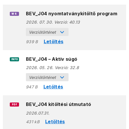
BEV_J04 nyomtatványkitöltő program
WS
2026. 07. 30.
Verzió:
40.13
Verziótörténet
Letöltés
939 B
BEV_J04 – Aktív súgó
INFO
2026. 05. 26.
Verzió:
32.8
Verziótörténet
Letöltés
947 B
BEV_J04 kitöltési útmutató
PDF
2026.07.31.
Letöltés
431 kB