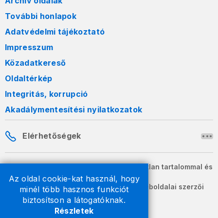
Archív oldalak
További honlapok
Adatvédelmi tájékoztató
Impresszum
Közadatkereső
Oldaltérkép
Integritás, korrupció
Akadálymentesítési nyilatkozatok
Elérhetőségek
A honlapon szereplő információk változatlan tartalommal és
formában szabadon terjeszthetők.
Az oldal cookie-kat használ, hogy
2026 © A Nemzeti Adó- és Vámhivatal weboldalai szerzői
minél több hasznos funkciót
jogvédelem alatt állnak.
biztosítson a látogatóknak.
Részletek