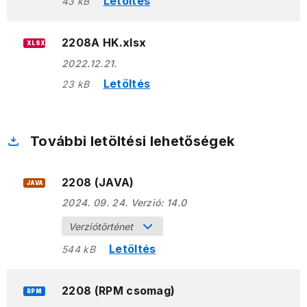
Letöltés
43 kB
2208A HK.xlsx
XLSX
2022.12.21.
Letöltés
23 kB
További letöltési lehetőségek
2208 (JAVA)
JAVA
2024. 09. 24.
Verzió:
14.0
Verziótörténet
Letöltés
544 kB
2208 (RPM csomag)
RPM