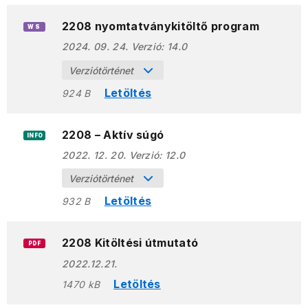
2208 nyomtatványkitöltő program
WS
2024. 09. 24.
Verzió:
14.0
Verziótörténet
Letöltés
924 B
2208 – Aktív súgó
INFO
2022. 12. 20.
Verzió:
12.0
Verziótörténet
Letöltés
932 B
2208 Kitöltési útmutató
PDF
2022.12.21.
Letöltés
1470 kB