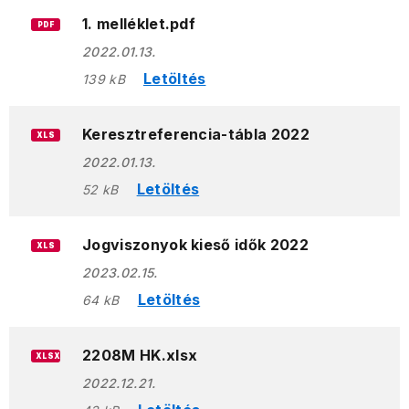
1. melléklet.pdf
PDF
2022.01.13.
Letöltés
139 kB
Keresztreferencia-tábla 2022
XLS
2022.01.13.
Letöltés
52 kB
Jogviszonyok kieső idők 2022
XLS
2023.02.15.
Letöltés
64 kB
2208M HK.xlsx
XLSX
2022.12.21.