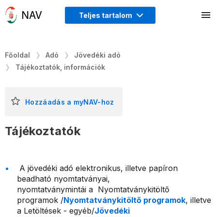
Teljes tartalom
Főoldal
Adó
Jövedéki adó
Tájékoztatók, információk
Hozzáadás a myNAV-hoz
Tájékoztatók
A jövedéki adó elektronikus, illetve papíron
beadható nyomtatványai,
nyomtatványmintái a Nyomtatványkitöltő
programok /
Nyomtatványkitöltő programok
, illetve
a Letöltések - egyéb/
Jövedéki