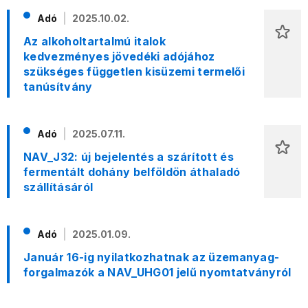
Adó
2025.10.02.
Az alkoholtartalmú italok
kedvezményes jövedéki adójához
szükséges független kisüzemi termelői
tanúsítvány
Adó
2025.07.11.
NAV_J32: új bejelentés a szárított és
fermentált dohány belföldön áthaladó
szállításáról
Adó
2025.01.09.
Január 16-ig nyilatkozhatnak az üzemanyag-
forgalmazók a NAV_UHG01 jelű nyomtatványról