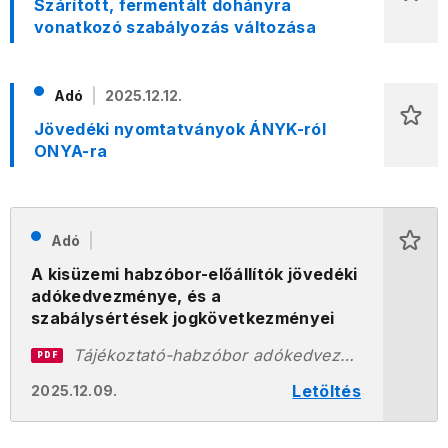
Szárított, fermentált dohányra
vonatkozó szabályozás változása
Adó
2025.12.12.
Jövedéki nyomtatványok ÁNYK-ról
ONYA-ra
Adó
A kisüzemi habzóbor-előállítók jövedéki
adókedvezménye, és a
szabálysértések jogkövetkezményei
Tájékoztató-habzóbor adókedvezmény- jogkövetkezmények_kihelyezésre.pdf
PDF
Letöltés
2025.12.09.