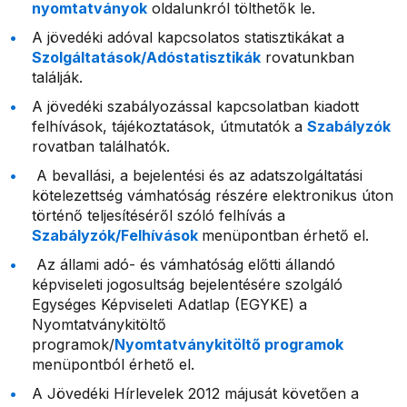
nyomtatványok
oldalunkról tölthetők le.
A jövedéki adóval kapcsolatos statisztikákat a
Szolgáltatások/Adóstatisztikák
rovatunkban
találják.
A jövedéki szabályozással kapcsolatban kiadott
felhívások, tájékoztatások, útmutatók a
Szabályzók
rovatban találhatók.
A bevallási, a bejelentési és az adatszolgáltatási
kötelezettség vámhatóság részére elektronikus úton
történő teljesítéséről szóló felhívás a
Szabályzók/Felhívások
menüpontban érhető el.
Az állami adó- és vámhatóság előtti állandó
képviseleti jogosultság bejelentésére szolgáló
Egységes Képviseleti Adatlap (EGYKE) a
Nyomtatványkitöltő
programok/
Nyomtatványkitöltő programok
menüpontból érhető el.
A Jövedéki Hírlevelek 2012 májusát követően a