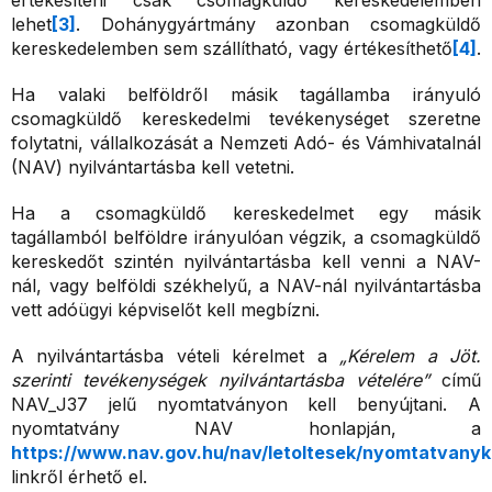
értékesíteni csak csomagküldő kereskedelemben
lehet
[3]
. Dohánygyártmány azonban csomagküldő
kereskedelemben sem szállítható, vagy értékesíthető
[4]
.
Ha valaki belföldről másik tagállamba irányuló
csomagküldő kereskedelmi tevékenységet szeretne
folytatni, vállalkozását a Nemzeti Adó- és Vámhivatalnál
(NAV) nyilvántartásba kell vetetni.
Ha a csomagküldő kereskedelmet egy másik
tagállamból belföldre irányulóan végzik, a csomagküldő
kereskedőt szintén nyilvántartásba kell venni a NAV-
nál, vagy belföldi székhelyű, a NAV-nál nyilvántartásba
vett adóügyi képviselőt kell megbízni.
A nyilvántartásba vételi kérelmet a
„Kérelem a Jöt.
szerinti tevékenységek nyilvántartásba vételére”
című
NAV_J37 jelű nyomtatványon kell benyújtani. A
nyomtatvány NAV honlapján, a
https://www.nav.gov.hu/nav/letoltesek/nyomtatvanyk
linkről érhető el.