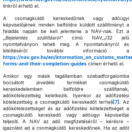
linkről érhető el.
A csomagküldő kereskedőnek vagy adóügyi
képviselőjének minden belföldre küldött szállítmányt a
feladás napján be kell jelentenie a NAV-nak. Ezt a
„Bejelentés szállításról”
című NAV_J32 jelű
nyomtatványon teheti meg. A nyomtatványról és
kitöltéséről további információ a
https://nav.gov.hu/en/intormation_on_customs_matter
forms-and-their-completion-guides
címen érhető el.
Amikor egy másik tagállamban szabadforgalomba
bocsátott jövedéki terméket csomagküldő
kereskedelemben belföldre szállítanak,
adókötelezettség keletkezik. Ilyenkor az adófizetési
kötelezettség a csomagküldő kereskedőt terheli
[7]
.
Az
adókötelezettséget és az adófizetési kötelezettséget a
csomagküldő kereskedő vagy adóügyi képviselője
teljesíti. A NAV az adó megfizetéséről – kérésre –
igazolást ad a csomagküldő kereskedőnek. Ha az adót