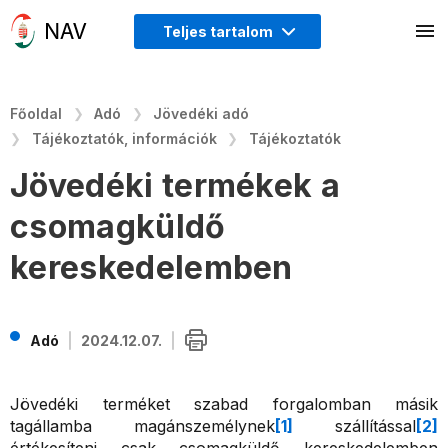
Teljes tartalom
Főoldal
Adó
Jövedéki adó
Tájékoztatók, információk
Tájékoztatók
Jövedéki termékek a
csomagküldő
kereskedelemben
Adó
2024.12.07.
Jövedéki terméket szabad forgalomban másik
tagállamba magánszemélynek
[1]
szállítással
[2]