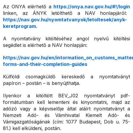
Az ONYA elérhető a
https://onya.nav.gov.hu/#!/login
linken, az ÁNYK letölthető a NAV honlapjáról:
https://nav.gov.hu/nyomtatvanyok/letoltesek/anyk-
keretprogram
.
A nyomtatvány kitöltéséhez angol nyelvű kitöltési
segédlet is elérhető a NAV honlapján:
https://nav.gov.hu/en/intormation_on_customs_matter
forms-and-their-completion-guides
Külföldi csomagküldő kereskedő a nyomtatványt
papíron – postán – is benyújthatja.
Ilyenkor a kitöltött BEV_J02 nyomtatványt pdf-
formátumban kell lementeni és kinyomtatni, majd az
adózó vagy a képviselője által aláírt nyomtatványt a
Nemzeti Adó- és Vámhivatal Kiemelt Adó- és
Vámigazgatóságának (cím: 1077 Budapest, Dob u. 75-
81.) kell elküldeni, postán.