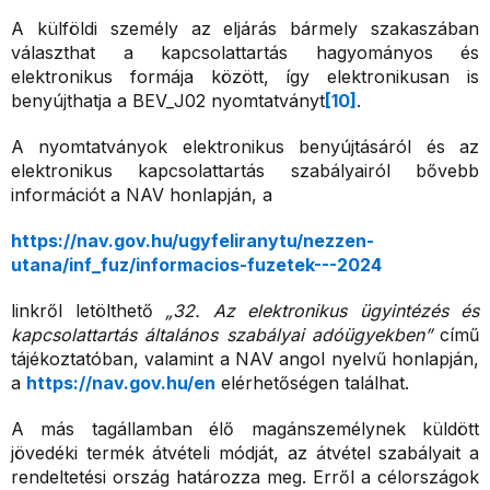
A külföldi személy az eljárás bármely szakaszában
választhat a kapcsolattartás hagyományos és
elektronikus formája között, így elektronikusan is
benyújthatja a BEV_J02 nyomtatványt
[10]
.
A nyomtatványok elektronikus benyújtásáról és az
elektronikus kapcsolattartás szabályairól bővebb
információt a NAV honlapján, a
https://nav.gov.hu/ugyfeliranytu/nezzen-
utana/inf_fuz/informacios-fuzetek---2024
linkről letölthető
„32. Az elektronikus ügyintézés és
kapcsolattartás általános szabályai adóügyekben”
című
tájékoztatóban, valamint a NAV angol nyelvű honlapján,
a
https://nav.gov.hu/en
elérhetőségen találhat.
A más tagállamban élő magánszemélynek küldött
jövedéki termék átvételi módját, az átvétel szabályait a
rendeltetési ország határozza meg. Erről a célországok