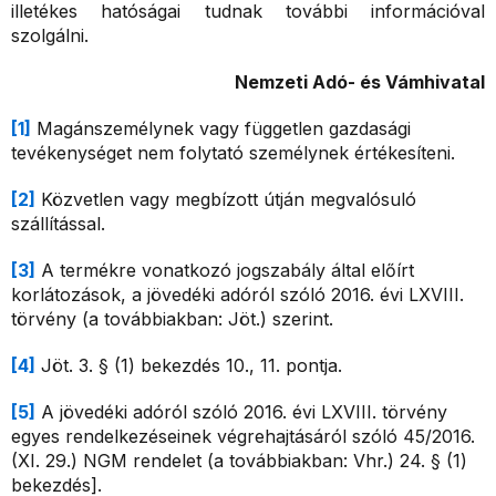
illetékes hatóságai tudnak további információval
szolgálni.
Nemzeti Adó- és Vámhivatal
[1]
Magánszemélynek vagy független gazdasági
tevékenységet nem folytató személynek értékesíteni.
[2]
Közvetlen vagy megbízott útján megvalósuló
szállítással.
[3]
A termékre vonatkozó jogszabály által előírt
korlátozások, a jövedéki adóról szóló 2016. évi LXVIII.
törvény (a továbbiakban: Jöt.) szerint.
[4]
Jöt. 3. § (1) bekezdés 10., 11. pontja.
[5]
A jövedéki adóról szóló 2016. évi LXVIII. törvény
egyes rendelkezéseinek végrehajtásáról szóló 45/2016.
(XI. 29.) NGM rendelet (a továbbiakban: Vhr.) 24. § (1)
bekezdés].