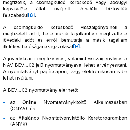
megfizetik, a csomagküldő kereskedő vagy adóügyi
képviselője által nyújtott jövedéki biztosíték
felszabadul
[8]
.
A csomagküldő kereskedő visszaigényelheti a
megfizetett adót, ha a másik tagállamban megfizette a
jövedéki adót és erről bemutatja a másik tagállam
illetékes hatóságának igazolását
[9]
.
A jövedéki adó megfizetését, valamint visszaigénylését a
NAV BEV_J02 jelű nyomtatványával lehet érvényesíteni.
A nyomtatványt papíralapon, vagy elektronikusan is be
lehet nyújtani.
A BEV_J02 nyomtatvány elérhető:
az Online Nyomtatványkitöltő Alkalmazásban
(ONYA), és
az Általános Nyomtatványkitöltő Keretprogramban
(ÁNYK).