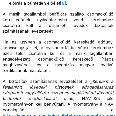
előírás a büntetlen előélet
[6]
.
A másik tagállamból belföldre szállító csomagküldő
kereskedőnek nyilvántartásba vételi kérelméhez
csatolnia kell a felajánlott jövedéki biztosíték
számításának levezetését.
Ha az ügyben a csomagküldő kereskedő adóügyi
képviselője jár el, a nyilvántartásba vételi kérelemhez
ezen felül csatolnia kell és a másik tagállamban
engedélyezett csomagküldő kereskedő írásos
megbízásának és a megbízás magyar nyelvű
fordításának másolatát is.
A biztosíték számításának levezetését a
„Kérelem a
felajánlott jövedéki biztosíték elfogadására/az
elfogadott vagy eltérő összegben megállapított jövedéki
biztosíték módosítására”
című, NAV_J38 jelű
nyomtatványon kell benyújtani. A nyomtatvány a NAV
honalapján, a
https://www.nav.gov.hu/nav/letoltesek/nyomtatvanyk