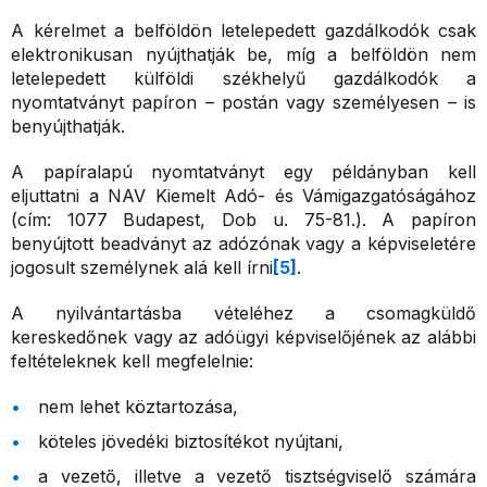
A kérelmet a belföldön letelepedett gazdálkodók csak
elektronikusan nyújthatják be, míg a belföldön nem
letelepedett külföldi székhelyű gazdálkodók a
nyomtatványt papíron – postán vagy személyesen – is
benyújthatják.
A papíralapú nyomtatványt egy példányban kell
eljuttatni a NAV Kiemelt Adó- és Vámigazgatóságához
(cím: 1077 Budapest, Dob u. 75-81.). A papíron
benyújtott beadványt az adózónak vagy a képviseletére
jogosult személynek alá kell írni
[5]
.
A nyilvántartásba vételéhez a csomagküldő
kereskedőnek vagy az adóügyi képviselőjének az alábbi
feltételeknek kell megfelelnie:
nem lehet köztartozása,
köteles jövedéki biztosítékot nyújtani,
a vezető, illetve a vezető tisztségviselő számára