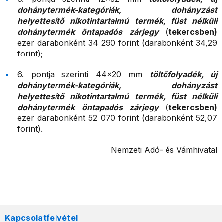
dohánytermék-kategóriák, dohányzást
helyettesítő nikotintartalmú termék, füst nélküli
dohánytermék öntapadós zárjegy
(tekercsben)
ezer darabonként 34 290 forint (darabonként 34,29
forint);
6. pontja szerinti 44×20 mm
töltőfolyadék, új
dohánytermék-kategóriák, dohányzást
helyettesítő nikotintartalmú termék, füst nélküli
dohánytermék öntapadós zárjegy
(tekercsben)
ezer darabonként 52 070 forint (darabonként 52,07
forint).
Nemzeti Adó- és Vámhivatal
Kapcsolatfelvétel