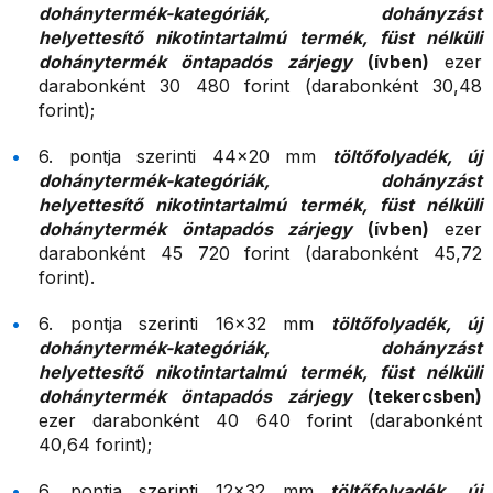
dohánytermék-kategóriák, dohányzást
helyettesítő nikotintartalmú termék, füst nélküli
dohánytermék öntapadós zárjegy
(ívben)
ezer
darabonként 30 480 forint (darabonként 30,48
forint);
6. pontja szerinti 44×20 mm
töltőfolyadék, új
dohánytermék-kategóriák, dohányzást
helyettesítő nikotintartalmú termék, füst nélküli
dohánytermék öntapadós zárjegy
(ívben)
ezer
darabonként 45 720 forint (darabonként 45,72
forint).
6. pontja szerinti 16×32 mm
töltőfolyadék, új
dohánytermék-kategóriák, dohányzást
helyettesítő nikotintartalmú termék, füst nélküli
dohánytermék öntapadós zárjegy
(tekercsben)
ezer darabonként 40 640 forint (darabonként
40,64 forint);
6. pontja szerinti 12×32 mm
töltőfolyadék, új