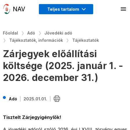
Teljes tartalom
Főoldal
Adó
Jövedéki adó
Tájékoztatók, információk
Tájékoztatók
Zárjegyek előállítási
költsége (2025. január 1. -
2026. december 31.)
Adó
2025.01.01.
Tisztelt Zárjegyigénylők!
A jövedéki adóról szóló 2016. évi LXVIII. törvény egyes