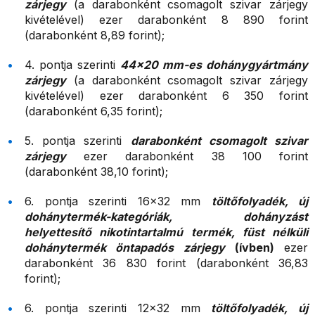
zárjegy
(a darabonként csomagolt szivar zárjegy
kivételével) ezer darabonként 8 890 forint
(darabonként 8,89 forint);
4. pontja szerinti
44×20 mm-es dohánygyártmány
zárjegy
(a darabonként csomagolt szivar zárjegy
kivételével) ezer darabonként 6 350 forint
(darabonként 6,35 forint);
5. pontja szerinti
darabonként csomagolt szivar
zárjegy
ezer darabonként 38 100 forint
(darabonként 38,10 forint);
6. pontja szerinti 16×32 mm
töltőfolyadék, új
dohánytermék-kategóriák, dohányzást
helyettesítő nikotintartalmú termék, füst nélküli
dohánytermék öntapadós zárjegy
(ívben)
ezer
darabonként 36 830 forint (darabonként 36,83
forint);
6. pontja szerinti 12×32 mm
töltőfolyadék, új