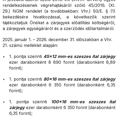
rendelkezéseinek végrehajtásáról szóló 45/2016. (XI.
29.) NGM rendelet (a továbbiakban: Vhr.) 93/E. § (1)
bekezdésére hivatkozással, a következők szerint
tájékoztatjuk Önöket a zárjegyek előállítási költségéről,
a zárjegyek egységáráról és a szerződés időtartalmáról.
2025. január 1. – 2026. december 31. időszakban a Vhr.
21. számú melléklet alapján:
1. pontja szerinti
45×12 mm-es szeszes ital
zárjegy
ezer darabonként 8 890 forint (darabonként 8,89
forint);
1. pontja szerinti
80×16 mm-es szeszes ital
zárjegy
ezer darabonként 6 350 forint (darabonként 6,35
forint);
1. pontja szerinti
100×16 mm-es szeszes ital
zárjegy
ezer darabonként 6 350 forint (darabonként
6,35 forint);