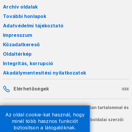
Archív oldalak
További honlapok
Adatvédelmi tájékoztató
Impresszum
Közadatkereső
Oldaltérkép
Integritás, korrupció
Akadálymentesítési nyilatkozatok
Elérhetőségek
A honlapon szereplő információk változatlan tartalommal és
formában szabadon terjeszthetők.
Az oldal cookie-kat használ, hogy
2026 © A Nemzeti Adó- és Vámhivatal weboldalai szerzői
minél több hasznos funkciót
jogvédelem alatt állnak.
biztosítson a látogatóknak.