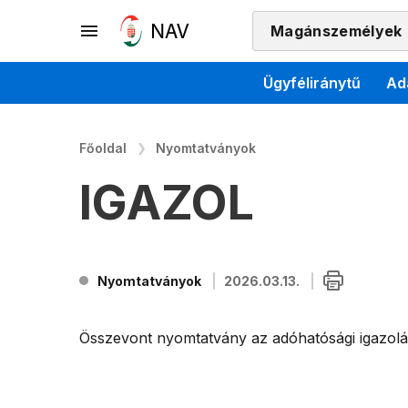
Magánszemélyek
Ügyféliránytű
Ad
Főoldal
Nyomtatványok
IGAZOL
Nyomtatványok
2026.03.13.
Összevont nyomtatvány az adóhatósági igazolá