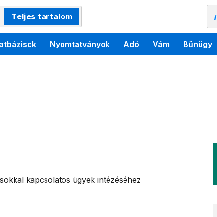
Teljes tartalom
atbázisok
Nyomtatványok
Adó
Vám
Bűnügy
sokkal kapcsolatos ügyek intézéséhez