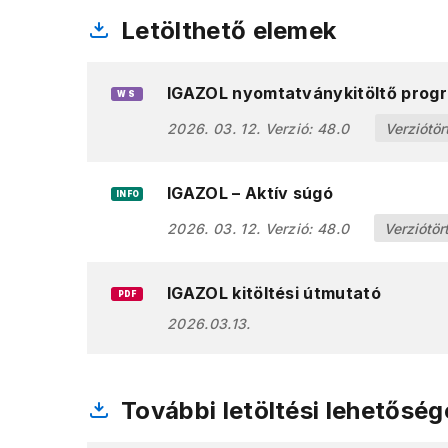
Letölthető elemek
IGAZOL nyomtatványkitöltő prog
WS
2026. 03. 12.
Verzió:
48.0
Verziótör
IGAZOL – Aktív súgó
INFO
2026. 03. 12.
Verzió:
48.0
Verziótör
IGAZOL kitöltési útmutató
PDF
2026.03.13.
További letöltési lehetőség