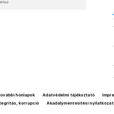
okhoz
ovábbi honlapok
Adatvédelmi tájékoztató
Impr
tegritás, korrupció
Akadálymentesítési nyilatkozat