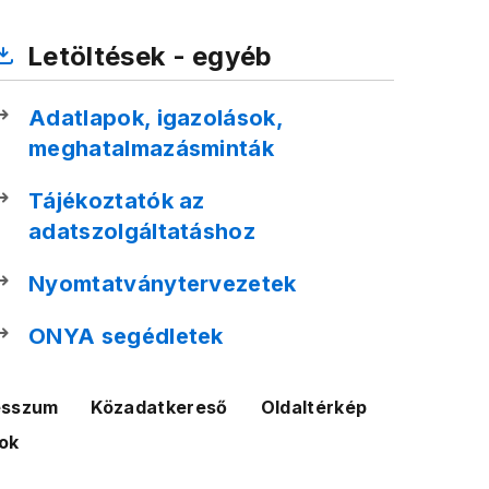
Letöltések - egyéb
Adatlapok, igazolások,
meghatalmazásminták
Tájékoztatók az
adatszolgáltatáshoz
Nyomtatványtervezetek
ONYA segédletek
esszum
Közadatkereső
Oldaltérkép
ok