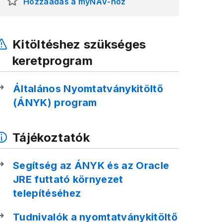
Hozzáadás a myNAV-hoz
Kitöltéshez szükséges
keretprogram
Általános Nyomtatványkitöltő
(ÁNYK) program
Tájékoztatók
Segítség az ÁNYK és az Oracle
JRE futtató környezet
telepítéséhez
Tudnivalók a nyomtatványkitöltő