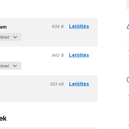
Letöltés
ram
934 B
ténet
Letöltés
942 B
ténet
Letöltés
553 kB
ek