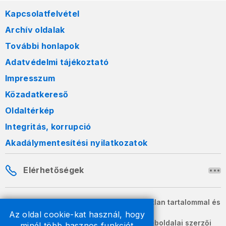
Kapcsolatfelvétel
Archív oldalak
További honlapok
Adatvédelmi tájékoztató
Impresszum
Közadatkereső
Oldaltérkép
Integritás, korrupció
Akadálymentesítési nyilatkozatok
Elérhetőségek
A honlapon szereplő információk változatlan tartalommal és
formában szabadon terjeszthetők.
Az oldal cookie-kat használ, hogy
2026 © A Nemzeti Adó- és Vámhivatal weboldalai szerzői
minél több hasznos funkciót