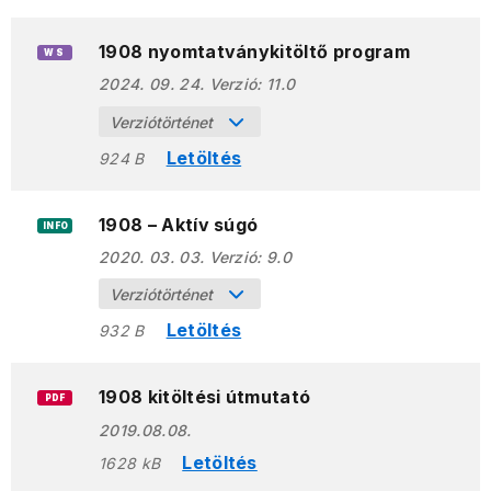
1908 nyomtatványkitöltő program
WS
2024. 09. 24.
Verzió:
11.0
Verziótörténet
Letöltés
924 B
1908 – Aktív súgó
INFO
2020. 03. 03.
Verzió:
9.0
Verziótörténet
Letöltés
932 B
1908 kitöltési útmutató
PDF
2019.08.08.
Letöltés
1628 kB