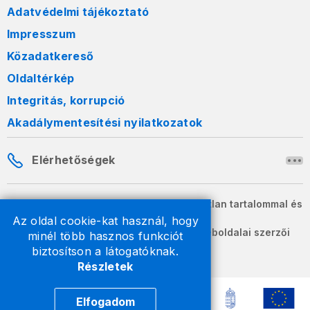
Adatvédelmi tájékoztató
Impresszum
Közadatkereső
Oldaltérkép
Integritás, korrupció
Akadálymentesítési nyilatkozatok
Elérhetőségek
A honlapon szereplő információk változatlan tartalommal és
formában szabadon terjeszthetők.
Az oldal cookie-kat használ, hogy
2026 © A Nemzeti Adó- és Vámhivatal weboldalai szerzői
minél több hasznos funkciót
jogvédelem alatt állnak.
biztosítson a látogatóknak.
Részletek
Elfogadom