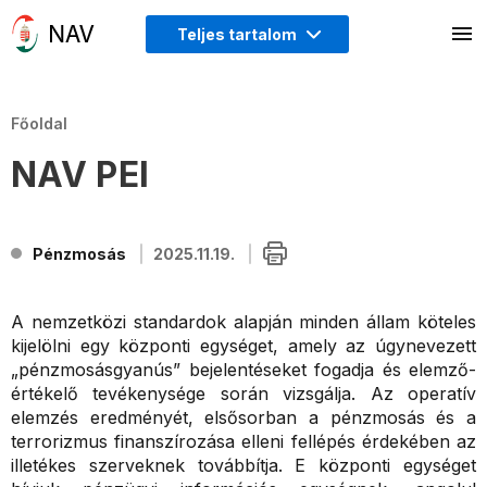
Teljes tartalom
Főoldal
NAV PEI
Pénzmosás
2025.11.19.
A nemzetközi standardok alapján minden állam köteles
kijelölni egy központi egységet, amely az úgynevezett
„pénzmosásgyanús” bejelentéseket fogadja és elemző-
értékelő tevékenysége során vizsgálja. Az operatív
elemzés eredményét, elsősorban a pénzmosás és a
terrorizmus finanszírozása elleni fellépés érdekében az
illetékes szerveknek továbbítja. E központi egységet