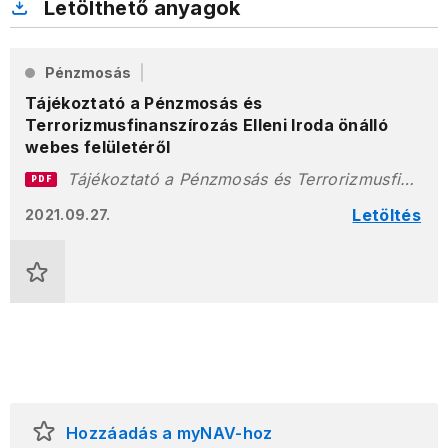
Letölthető anyagok
Pénzmosás
Tájékoztató a Pénzmosás és
Terrorizmusfinanszírozás Elleni Iroda önálló
webes felületéről
Tájékoztató a Pénzmosás és Terrorizmusfinanszírozás Elleni Iroda önálló webes felületér_l.pdf
PDF
Letöltés
2021.09.27.
Hozzáadás a myNAV-hoz