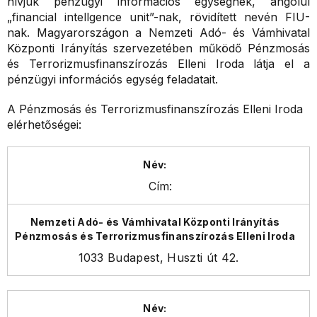
hívjuk pénzügyi információs egységnek, angolul
„financial intellgence unit”-nak, rövidített nevén FIU-
nak. Magyarországon a Nemzeti Adó- és Vámhivatal
Központi Irányítás szervezetében működő Pénzmosás
és Terrorizmusfinanszírozás Elleni Iroda látja el a
pénzügyi információs egység feladatait.
A Pénzmosás és Terrorizmusfinanszírozás Elleni Iroda
elérhetőségei:
Cím:
1033 Budapest, Huszti út 42.