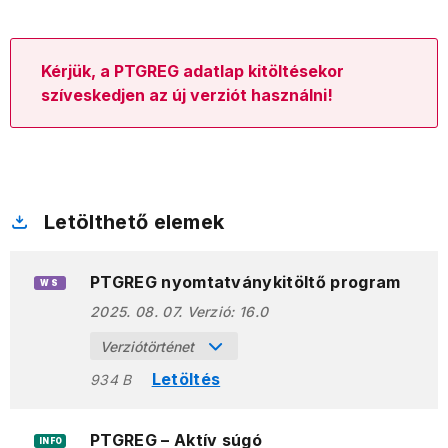
Kérjük, a PTGREG adatlap kitöltésekor
szíveskedjen az új verziót használni!
Letölthető elemek
PTGREG nyomtatványkitöltő program
WS
2025. 08. 07.
Verzió:
16.0
Verziótörténet
Letöltés
934 B
PTGREG – Aktív súgó
INFO