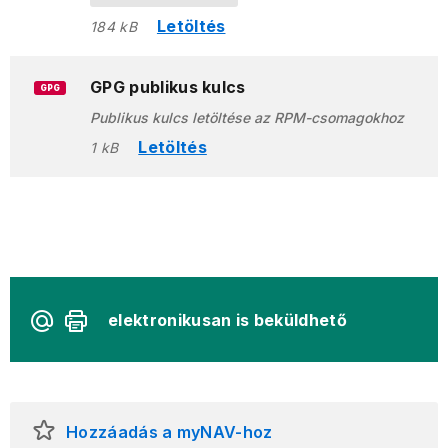
Letöltés
184 kB
GPG publikus kulcs
GPG
Publikus kulcs letöltése az RPM-csomagokhoz
Letöltés
1 kB
elektronikusan is beküldhető
Hozzáadás a myNAV-hoz