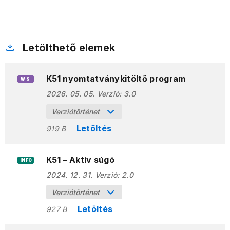
Letölthető elemek
K51 nyomtatványkitöltő program
WS
2026. 05. 05.
Verzió:
3.0
Verziótörténet
Letöltés
919 B
K51 – Aktív súgó
INFO
2024. 12. 31.
Verzió:
2.0
Verziótörténet
Letöltés
927 B