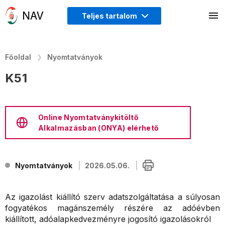
Teljes tartalom
Főoldal
Nyomtatványok
K51
Online Nyomtatványkitöltő
Alkalmazásban (ONYA) elérhető
Nyomtatványok
2026.05.06.
Az igazolást kiállító szerv adatszolgáltatása a súlyosan
fogyatékos magánszemély részére az adóévben
kiállított, adóalapkedvezményre jogosító igazolásokról