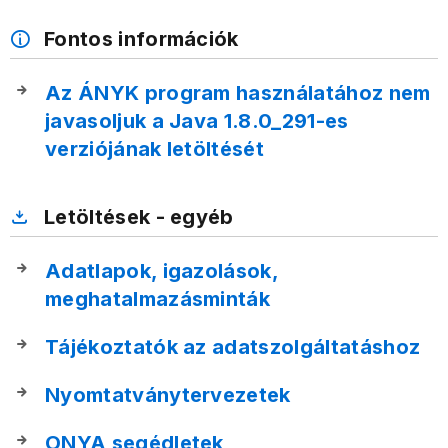
Fontos információk
Az ÁNYK program használatához nem
javasoljuk a Java 1.8.0_291-es
verziójának letöltését
Letöltések - egyéb
Adatlapok, igazolások,
meghatalmazásminták
Tájékoztatók az adatszolgáltatáshoz
Nyomtatványtervezetek
ONYA segédletek