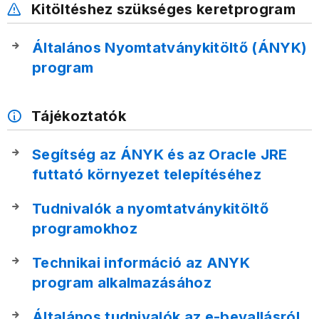
Kitöltéshez szükséges keretprogram
Általános Nyomtatványkitöltő (ÁNYK)
program
Tájékoztatók
Segítség az ÁNYK és az Oracle JRE
futtató környezet telepítéséhez
Tudnivalók a nyomtatványkitöltő
programokhoz
Technikai információ az ANYK
program alkalmazásához
Általános tudnivalók az e-bevallásról