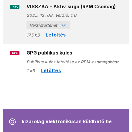
VISSZKA – Aktív súgó (RPM Csomag)
INFO
2025. 12. 08.
Verzió:
1.0
Verziótörténet
Letöltés
175 kB
GPG publikus kulcs
GPG
Publikus kulcs letöltése az RPM-csomagokhoz
Letöltés
1 kB
kizárólag elektronikusan küldhető be