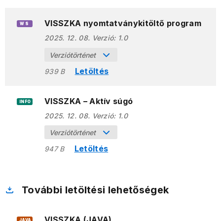
VISSZKA nyomtatványkitöltő program
WS
2025. 12. 08.
Verzió:
1.0
Verziótörténet
Letöltés
939 B
VISSZKA – Aktív súgó
INFO
2025. 12. 08.
Verzió:
1.0
Verziótörténet
Letöltés
947 B
További letöltési lehetőségek
VISSZKA (JAVA)
JAVA