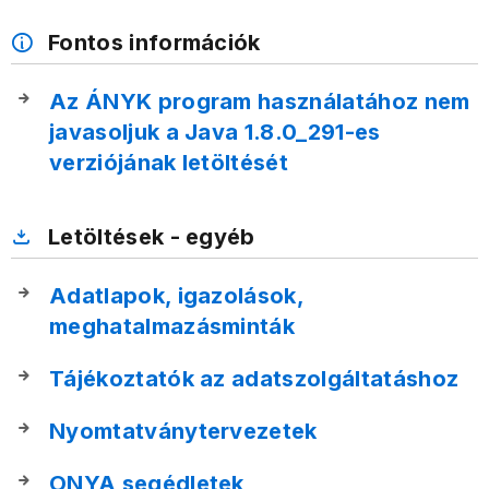
Fontos információk
Az ÁNYK program használatához nem
javasoljuk a Java 1.8.0_291-es
verziójának letöltését
Letöltések - egyéb
Adatlapok, igazolások,
meghatalmazásminták
Tájékoztatók az adatszolgáltatáshoz
Nyomtatványtervezetek
ONYA segédletek