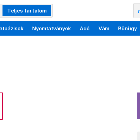
Teljes tartalom
atbázisok
Nyomtatványok
Adó
Vám
Bűnügy