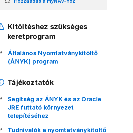
Hozzáadás a myNAV-hoz
Kitöltéshez szükséges
keretprogram
Általános Nyomtatványkitöltő
(ÁNYK) program
Tájékoztatók
Segítség az ÁNYK és az Oracle
JRE futtató környezet
telepítéséhez
Tudnivalók a nyomtatványkitöltő