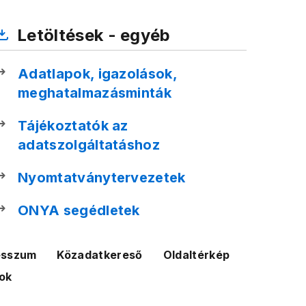
Letöltések - egyéb
Adatlapok, igazolások,
meghatalmazásminták
Tájékoztatók az
adatszolgáltatáshoz
Nyomtatványtervezetek
ONYA segédletek
esszum
Közadatkereső
Oldaltérkép
ok