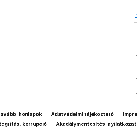
ovábbi honlapok
Adatvédelmi tájékoztató
Impr
tegritás, korrupció
Akadálymentesítési nyilatkozat