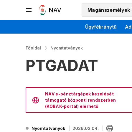
Magánszemélyek
Ügyféliránytű
Ad
Főoldal
Nyomtatványok
PTGADAT
NAV e-pénztárgépek kezelését
támogató központi rendszerben
(KOBAK-portál) elérhető
Nyomtatványok
2026.02.04.