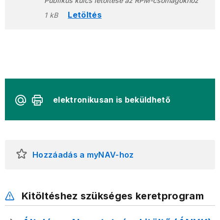
Publikus kulcs letöltése az RPM-csomagokhoz
Letöltés
1 kB
elektronikusan is beküldhető
Hozzáadás a myNAV-hoz
Kitöltéshez szükséges keretprogram