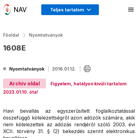
Teljes tartalom
Főoldal
Nyomtatványok
1608E
Nyomtatványok
2016.01.12.
Archív oldal
Figyelem, hatályon kívüli tartalom
2023.01.10. óta!
Havi bevallás az egyszerűsített foglalkoztatással
összefüggő kötelezettségről azon adózók számára, akik
nem kötelezettek az adózás rendjéről szóló 2003. évi
XCII. törvény 31. § (2) bekezdés szerint elektronikus