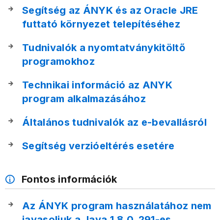
Segítség az ÁNYK és az Oracle JRE
futtató környezet telepítéséhez
Tudnivalók a nyomtatványkitöltő
programokhoz
Technikai információ az ANYK
program alkalmazásához
Általános tudnivalók az e-bevallásról
Segítség verzióeltérés esetére
Fontos információk
Az ÁNYK program használatához nem
javasoljuk a Java 1.8.0_291-es