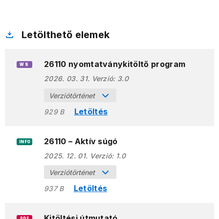
Letölthető elemek
26110 nyomtatványkitöltő program
WS
2026. 03. 31.
Verzió:
3.0
Verziótörténet
Letöltés
929 B
26110 – Aktív súgó
INFO
2025. 12. 01.
Verzió:
1.0
Verziótörténet
Letöltés
937 B
Kitöltési útmutató
PDF