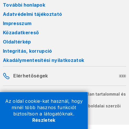
További honlapok
Adatvédelmi tájékoztató
Impresszum
Közadatkereső
Oldaltérkép
Integritás, korrupció
Akadálymentesítési nyilatkozatok
Elérhetőségek
A honlapon szereplő információk változatlan tartalommal és
formában szabadon terjeszthetők.
Az oldal cookie-kat használ, hogy
2026 © A Nemzeti Adó- és Vámhivatal weboldalai szerzői
minél több hasznos funkciót
jogvédelem alatt állnak.
biztosítson a látogatóknak.
Részletek