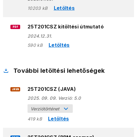
Letöltés
10203 kB
25T201CSZ kitöltési útmutató
PDF
2024.12.31.
Letöltés
590 kB
További letöltési lehetőségek
25T201CSZ (JAVA)
JAVA
2025. 09. 09.
Verzió:
5.0
Verziótörténet
Letöltés
419 kB