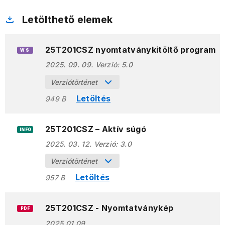
Letölthető elemek
25T201CSZ nyomtatványkitöltő program
WS
2025. 09. 09.
Verzió:
5.0
Verziótörténet
Letöltés
949 B
25T201CSZ – Aktív súgó
INFO
2025. 03. 12.
Verzió:
3.0
Verziótörténet
Letöltés
957 B
25T201CSZ - Nyomtatványkép
PDF
2025.01.09.