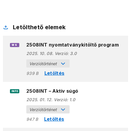
Letölthető elemek
2508INT nyomtatványkitöltő program
WS
2025. 10. 08.
Verzió:
3.0
Verziótörténet
Letöltés
939 B
2508INT – Aktív súgó
INFO
2025. 01. 12.
Verzió:
1.0
Verziótörténet
Letöltés
947 B