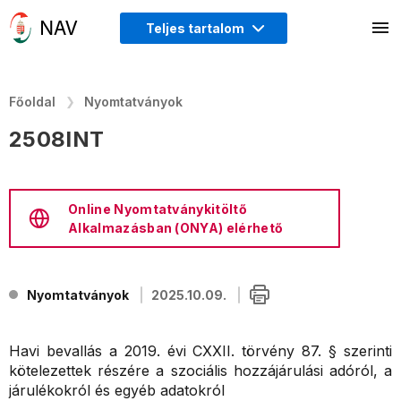
Teljes tartalom
Főoldal
Nyomtatványok
2508INT
Online Nyomtatványkitöltő
Alkalmazásban (ONYA) elérhető
Nyomtatványok
2025.10.09.
Havi bevallás a 2019. évi CXXII. törvény 87. § szerinti
kötelezettek részére a szociális hozzájárulási adóról, a
járulékokról és egyéb adatokról