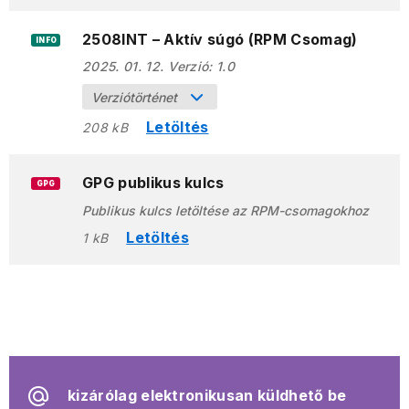
2508INT – Aktív súgó (RPM Csomag)
INFO
2025. 01. 12.
Verzió:
1.0
Verziótörténet
Letöltés
208 kB
GPG publikus kulcs
GPG
Publikus kulcs letöltése az RPM-csomagokhoz
Letöltés
1 kB
kizárólag elektronikusan küldhető be