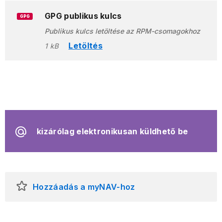
GPG publikus kulcs
GPG
Publikus kulcs letöltése az RPM-csomagokhoz
Letöltés
1 kB
kizárólag elektronikusan küldhető be
Hozzáadás a myNAV-hoz