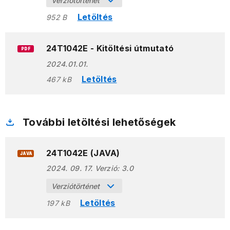
Verziótörténet
Letöltés
952 B
24T1042E - Kitöltési útmutató
PDF
2024.01.01.
Letöltés
467 kB
További letöltési lehetőségek
24T1042E (JAVA)
JAVA
2024. 09. 17.
Verzió:
3.0
Verziótörténet
Letöltés
197 kB