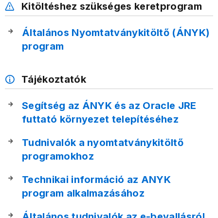
Kitöltéshez szükséges keretprogram
Általános Nyomtatványkitöltő (ÁNYK)
program
Tájékoztatók
Segítség az ÁNYK és az Oracle JRE
futtató környezet telepítéséhez
Tudnivalók a nyomtatványkitöltő
programokhoz
Technikai információ az ANYK
program alkalmazásához
Általános tudnivalók az e-bevallásról