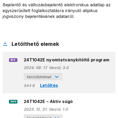
Bejelentő és változásbejelentő elektronikus adatlap az
egyszerűsített foglalkoztatásra irányuló atipikus
jogviszony bejelentésének adatairól.
Letölthető elemek
24T1042E nyomtatványkitöltő program
WS
2024. 09. 17.
Verzió:
3.0
Verziótörténet
Letöltés
944 B
24T1042E – Aktív súgó
INFO
2023. 12. 31.
Verzió:
1.0