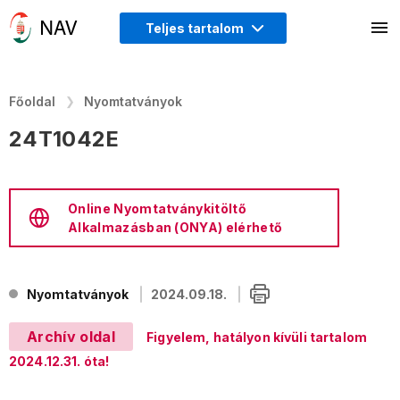
Teljes tartalom
Főoldal
Nyomtatványok
24T1042E
Online Nyomtatványkitöltő
Alkalmazásban (ONYA) elérhető
Nyomtatványok
2024.09.18.
Archív oldal
Figyelem, hatályon kívüli tartalom
2024.12.31. óta!