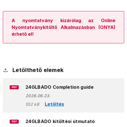
A nyomtatvány kizárólag az Online
Nyomtatványkitöltő Alkalmazásban (ONYA)
érhető el!
Letölthető elemek
24GLBADO Completion guide
PDF
2026.06.23.
Letöltés
552 kB
24GLBADO kitöltési útmutató
PDF