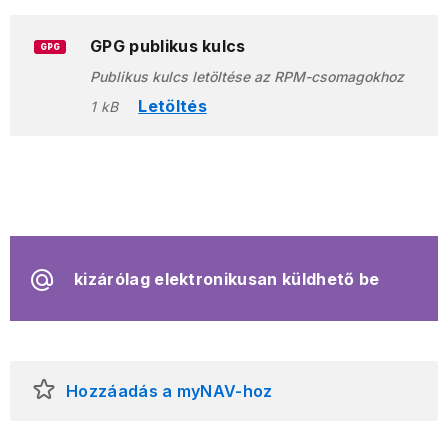
GPG publikus kulcs
GPG
Publikus kulcs letöltése az RPM-csomagokhoz
Letöltés
1 kB
kizárólag elektronikusan küldhető be
Hozzáadás a myNAV-hoz