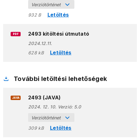
Verziótörténet
Letöltés
932 B
2493 kitöltési útmutató
PDF
2024.12.11.
Letöltés
628 kB
További letöltési lehetőségek
2493 (JAVA)
JAVA
2024. 12. 10.
Verzió:
5.0
Verziótörténet
Letöltés
309 kB