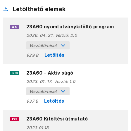
Letölthető elemek
23A60 nyomtatványkitöltő program
WS
2026. 04. 21.
Verzió:
2.0
Verziótörténet
Letöltés
929 B
23A60 – Aktív súgó
INFO
2023. 01. 17.
Verzió:
1.0
Verziótörténet
Letöltés
937 B
23A60 Kitöltési útmutató
PDF
2023.01.18.