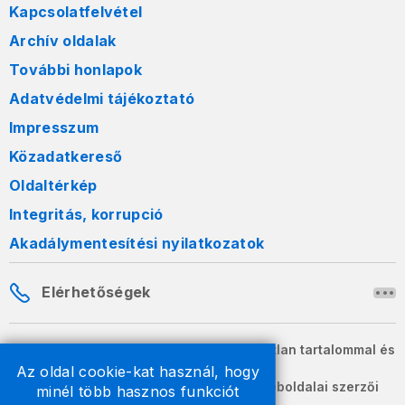
Kapcsolatfelvétel
Archív oldalak
További honlapok
Adatvédelmi tájékoztató
Impresszum
Közadatkereső
Oldaltérkép
Integritás, korrupció
Akadálymentesítési nyilatkozatok
Elérhetőségek
A honlapon szereplő információk változatlan tartalommal és
formában szabadon terjeszthetők.
Az oldal cookie-kat használ, hogy
2026 © A Nemzeti Adó- és Vámhivatal weboldalai szerzői
minél több hasznos funkciót
jogvédelem alatt állnak.