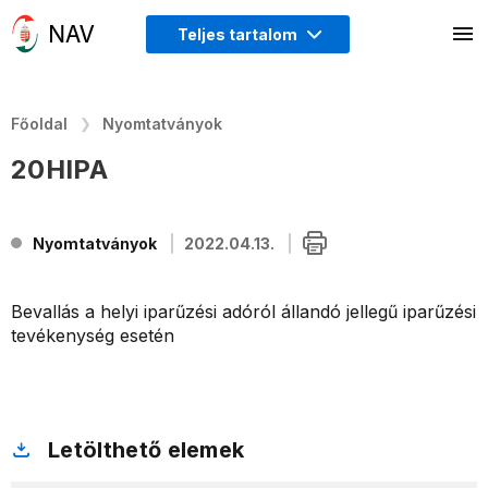
Teljes tartalom
Főoldal
Nyomtatványok
20HIPA
Nyomtatványok
2022.04.13.
Bevallás a helyi iparűzési adóról állandó jellegű iparűzési
tevékenység esetén
Letölthető elemek