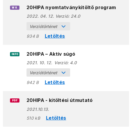
20HIPA nyomtatványkitöltő program
WS
2022. 04. 12.
Verzió:
24.0
Verziótörténet
Letöltés
934 B
20HIPA – Aktív súgó
INFO
2021. 10. 12.
Verzió:
4.0
Verziótörténet
Letöltés
942 B
20HIPA - kitöltési útmutató
PDF
2021.10.13.
Letöltés
510 kB