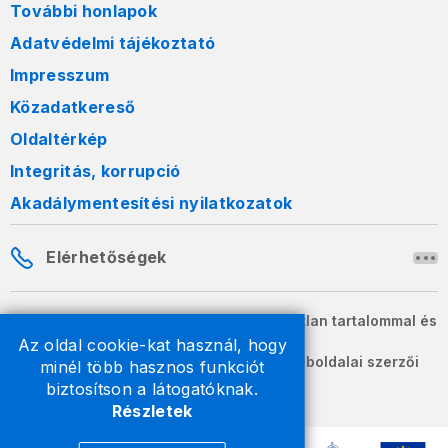
További honlapok
Adatvédelmi tájékoztató
Impresszum
Közadatkereső
Oldaltérkép
Integritás, korrupció
Akadálymentesítési nyilatkozatok
Elérhetőségek
A honlapon szereplő információk változatlan tartalommal és
formában szabadon terjeszthetők.
Az oldal cookie-kat használ, hogy
2026 © A Nemzeti Adó- és Vámhivatal weboldalai szerzői
minél több hasznos funkciót
jogvédelem alatt állnak.
biztosítson a látogatóknak.
Részletek