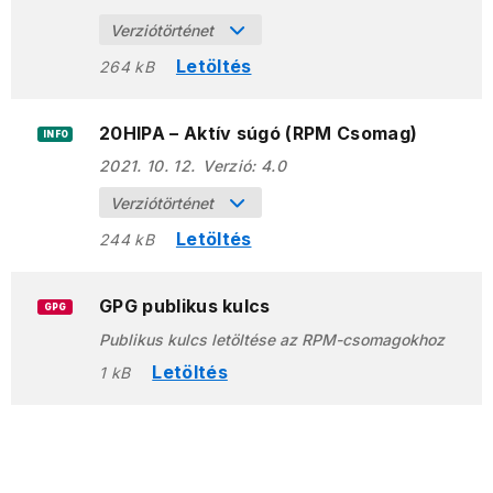
Verziótörténet
Letöltés
264 kB
20HIPA – Aktív súgó (RPM Csomag)
INFO
2021. 10. 12.
Verzió:
4.0
Verziótörténet
Letöltés
244 kB
GPG publikus kulcs
GPG
Publikus kulcs letöltése az RPM-csomagokhoz
Letöltés
1 kB