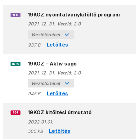
19KOZ nyomtatványkitöltő program
WS
2021. 12. 31.
Verzió:
2.0
Verziótörténet
Letöltés
937 B
19KOZ – Aktív súgó
INFO
2021. 12. 31.
Verzió:
2.0
Verziótörténet
Letöltés
945 B
19KOZ kitöltési útmutató
PDF
2022.01.01.
Letöltés
505 kB