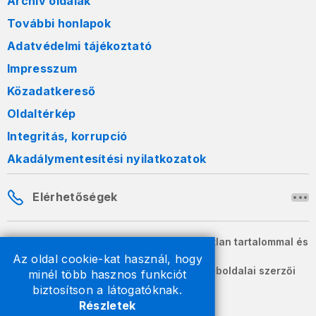
Archív oldalak
További honlapok
Adatvédelmi tájékoztató
Impresszum
Közadatkereső
Oldaltérkép
Integritás, korrupció
Akadálymentesítési nyilatkozatok
Elérhetőségek
A honlapon szereplő információk változatlan tartalommal és
formában szabadon terjeszthetők.
Az oldal cookie-kat használ, hogy
2026 © A Nemzeti Adó- és Vámhivatal weboldalai szerzői
minél több hasznos funkciót
jogvédelem alatt állnak.
biztosítson a látogatóknak.
Részletek