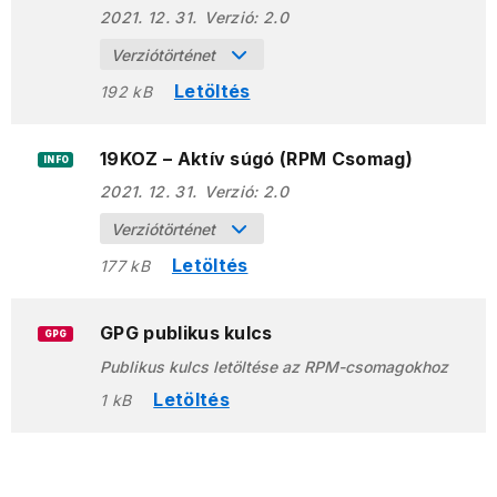
2021. 12. 31.
Verzió:
2.0
Verziótörténet
Letöltés
192 kB
19KOZ – Aktív súgó (RPM Csomag)
INFO
2021. 12. 31.
Verzió:
2.0
Verziótörténet
Letöltés
177 kB
GPG publikus kulcs
GPG
Publikus kulcs letöltése az RPM-csomagokhoz
Letöltés
1 kB