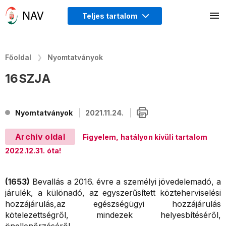
Teljes tartalom
Főoldal
Nyomtatványok
16SZJA
Nyomtatványok
2021.11.24.
Archív oldal
Figyelem, hatályon kívüli tartalom
2022.12.31. óta!
(1653)
Bevallás a 2016. évre a személyi jövedelemadó, a
járulék, a különadó, az egyszerűsített közteherviselési
hozzájárulás,az egészségügyi hozzájárulás
kötelezettségről, mindezek helyesbítéséről,