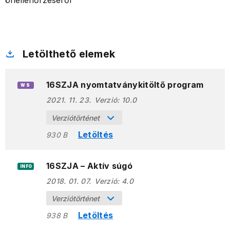
önellenőrzéséről
Letölthető elemek
16SZJA nyomtatványkitöltő program
WS
2021. 11. 23.
Verzió:
10.0
Verziótörténet
Letöltés
930 B
16SZJA – Aktív súgó
INFO
2018. 01. 07.
Verzió:
4.0
Verziótörténet
Letöltés
938 B