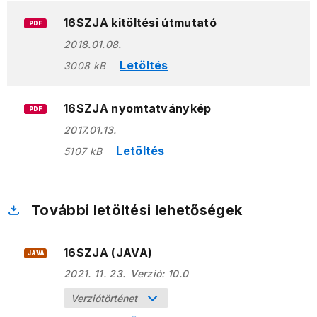
16SZJA kitöltési útmutató
PDF
2018.01.08.
Letöltés
3008 kB
16SZJA nyomtatványkép
PDF
2017.01.13.
Letöltés
5107 kB
További letöltési lehetőségek
16SZJA (JAVA)
JAVA
2021. 11. 23.
Verzió:
10.0
Verziótörténet